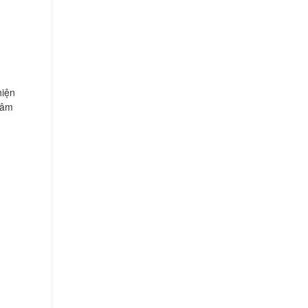
hiện
 âm