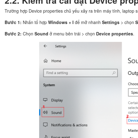
2.2. Kiểm tra cài đặt Device pro
Trường hợp Device properties chủ yếu xảy ra trên máy tính, laptop 
Bước 1:
Nhấn tổ hợp
Windows + I
để mở nhanh
Settings
> chọn
S
Bước 2:
Chọn
Sound
ở menu bên trái > chọn
Device properties
.