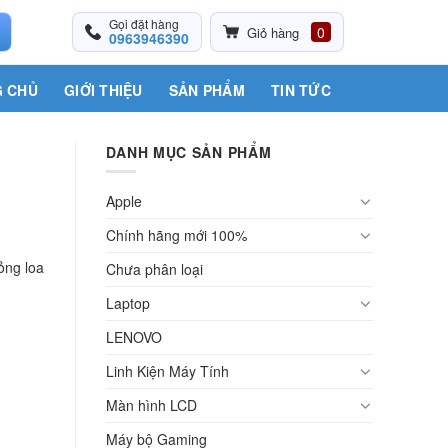
Gọi đặt hàng
0
Giỏ hàng
0963946390
 CHỦ
GIỚI THIỆU
SẢN PHẨM
TIN TỨC
DANH MỤC SẢN PHẨM
Apple
Chính hãng mới 100%
ỏng loa
Chưa phân loại
Laptop
LENOVO
Linh Kiện Máy Tính
Màn hình LCD
Máy bộ Gaming