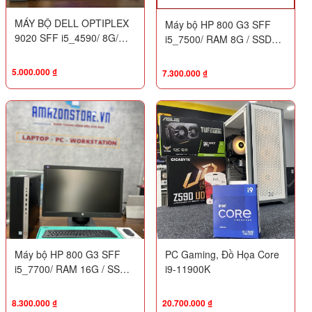
MÁY BỘ DELL OPTIPLEX
Máy bộ HP 800 G3 SFF
9020 SFF i5_4590/ 8G/
i5_7500/ RAM 8G / SSD
SSD 128G - HDD 500G+
128G - HDD 500G + Màn
MÀN HÌNH PHILIPS 203V5
hình HP Prodisplay 23inch
5.000.000
₫
7.300.000
₫
P232 FHD
Máy bộ HP 800 G3 SFF
PC Gaming, Đồ Họa Core
i5_7700/ RAM 16G / SSD
i9-11900K
256G – HDD 500G + Màn
hình HP Prodisplay 23inch
8.300.000
₫
20.700.000
₫