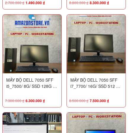
23″ P2314
2.700.000
₫
1.490.000
₫
8.800.000
₫
8.300.000
₫
MÁY BỘ DELL 7050 SFF
MÁY BỘ DELL 7050 SFF
i5_7500/ 8G/ SSD 128G -
i7_7700/ 16G/ SSD 512 +
HDD 500G + MÀN PHILIPS
MÀN PHILIPS 20″ 203V5
20" 203V5
7.300.000
₫
6.300.000
₫
8.500.000
₫
7.500.000
₫