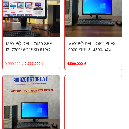
MÁY BỘ DELL 7050 SFF
MÁY BỘ DELL OPTIPLEX
i7_7700/ 8G/ SSD 512G +
9020 SFF i5_4590/ 4G/
MÀN DELL 23″ P2314
SSD 128G + MÀN HÌNH
PHILIPS 203V5
9.900.000
₫
9.300.000
₫
4.500.000
₫