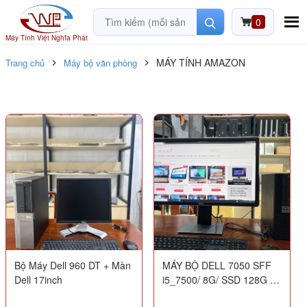
0
Máy Tính Việt Nghĩa Phát
MÁY TÍNH AMAZON
Trang chủ
Máy bộ văn phòng
Bộ Máy Dell 960 DT + Màn
MÁY BỘ DELL 7050 SFF
Dell 17inch
i5_7500/ 8G/ SSD 128G -
HDD 500G + MÀN DELL