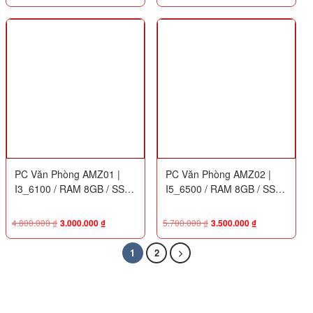
P232 FHD
PC Văn Phòng AMZ01 |
PC Văn Phòng AMZ02 |
I3_6100 / RAM 8GB / SSD
I5_6500 / RAM 8GB / SSD
128G + HDD 500G
128G + HDD 500G
4.800.000
₫
3.000.000
₫
5.700.000
₫
3.500.000
₫
1
2