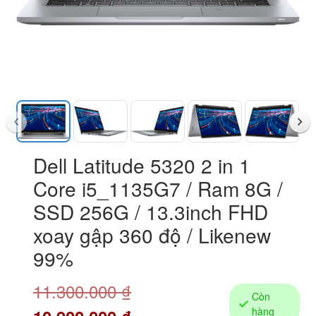
Dell Latitude 5320 2 in 1
Core i5_1135G7 / Ram 8G /
SSD 256G / 13.3inch FHD
xoay gập 360 độ / Likenew
99%
11.300.000
₫
Còn
hàng