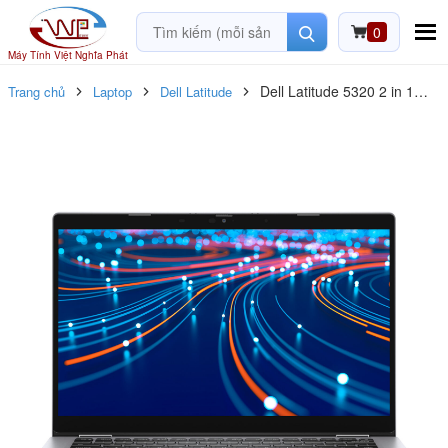
0
Máy Tính Việt Nghĩa Phát
Dell Latitude 5320 2 in 1
Trang chủ
Laptop
Dell Latitude
Core i5_1135G7 / Ram 8G /
SSD 256G / 13.3inch FHD
xoay gập 360 độ / Likenew
99%