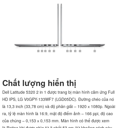
Chất lượng hiển thị
Dell Latitude 5320 2 in 1 được trang bị màn hình cảm ứng Full
HD IPS, LG V0GPY-133WF7 (LGD05DC). Đường chéo của nó
là 13,3 inch (33,78 cm) và độ phân giải – 1920 х 1080p. Ngoài
ra, tỷ lệ màn hình là 16:9, mật độ điểm ảnh – 166 ppi, độ cao
của chúng – 0,153 х 0,153 mm. Màn hình có thể được xem
là Retina khi được nhìn từ ít nhất 53 cm (từ khoảng cách này,