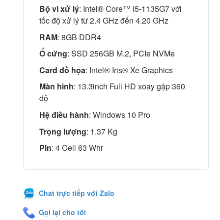
Bộ vi xử lý
: Intel® Core™ i5-1135G7 với
tốc độ xử lý từ 2.4 GHz đến 4.20 GHz
RAM
: 8GB DDR4
Ổ cứng
: SSD 256GB M.2, PCIe NVMe
Card đồ họa
: Intel® Iris® Xe Graphics
Màn hình
: 13.3inch Full HD xoay gập 360
độ
Hệ điều hành
: Windows 10 Pro
Trọng lượng
: 1.37 Kg
Pin
: 4 Cell 63 Whr
Chat trực tiếp với Zalo
Gọi lại cho tôi