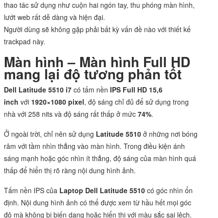
thao tác sử dụng như cuộn hai ngón tay, thu phóng màn hình,
lướt web rất dễ dàng và hiện đại.
Người dùng sẽ không gặp phải bất kỳ vấn đề nào với thiết kế
trackpad này.
Màn hình – Màn hình Full HD
mang lại độ tương phản tốt
Dell Latitude 5510 i7
có tấm nền
IPS Full HD 15,6
inch
với
1920×1080 pixel
, độ sáng chỉ đủ để sử dụng trong
nhà với 258 nits và độ sáng rất thấp ở mức
74%
.
Ở ngoài trời, chỉ nên sử dụng
Latitude 5510
ở những nơi bóng
râm với tầm nhìn thẳng vào màn hình. Trong điều kiện ánh
sáng mạnh hoặc góc nhìn ít thẳng, độ sáng của màn hình quá
thấp để hiển thị rõ ràng nội dung hình ảnh.
Tấm nền IPS của
Laptop Dell Latitude 5510
có góc nhìn ổn
định. Nội dung hình ảnh có thể được xem từ hầu hết mọi góc
độ mà không bị biến dạng hoặc hiển thị với màu sắc sai lệch.