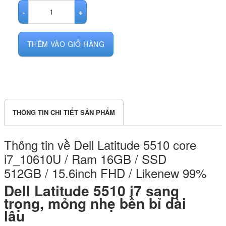
Dell Latitude 5510 core i7_10610U / Ram 16GB / SSD 512GB / 15.6
THÊM VÀO GIỎ HÀNG
THÔNG TIN CHI TIẾT SẢN PHẨM
Thông tin về Dell Latitude 5510 core
i7_10610U / Ram 16GB / SSD
512GB / 15.6inch FHD / Likenew 99%
Dell Latitude 5510 i7 sang
trọng, mỏng nhẹ bền bỉ dài
lâu