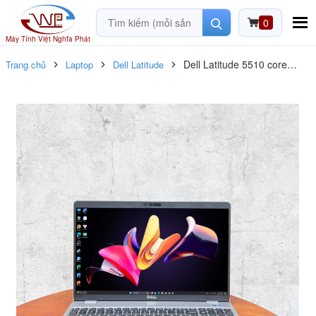
0
Máy Tính Việt Nghĩa Phát
Dell Latitude 5510 core
Trang chủ
Laptop
Dell Latitude
i7_10610U / Ram 16GB /
SSD 512GB / 15.6inch FHD
/ Likenew 99%