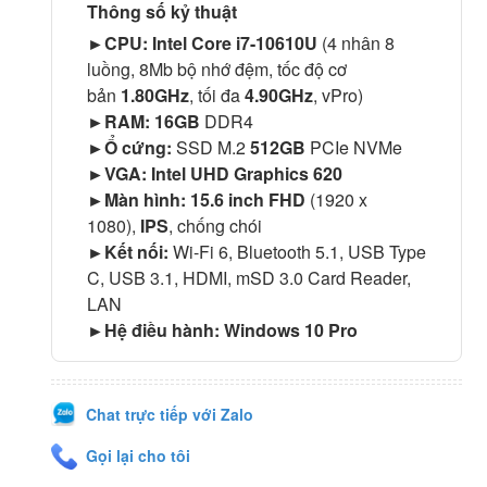
Thông số kỷ thuật
►CPU: Intel Core i7-10610U
(4 nhân 8
luồng, 8Mb bộ nhớ đệm, tốc độ cơ
bản
1.80GHz
, tối đa
4.90GHz
, vPro)
►RAM: 16GB
DDR4
►Ổ cứng:
SSD M.2
512GB
PCIe NVMe
►VGA: Intel UHD Graphics 620
►Màn hình: 15.6 inch FHD
(1920 x
1080),
IPS
, chống chói
►Kết nối:
Wi-Fi 6, Bluetooth 5.1, USB Type
C, USB 3.1, HDMI, mSD 3.0 Card Reader,
LAN
►Hệ điều hành: Windows 10 Pro
Chat trực tiếp với Zalo
Gọi lại cho tôi