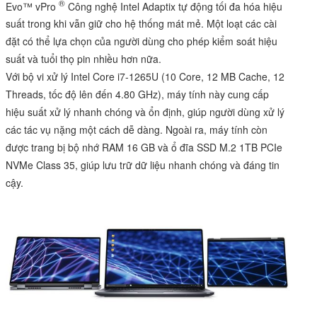
®
Evo™ vPro
Công nghệ Intel Adaptix tự động tối đa hóa hiệu
suất trong khi vẫn giữ cho hệ thống mát mẻ. Một loạt các cài
đặt có thể lựa chọn của người dùng cho phép kiểm soát hiệu
suất và tuổi thọ pin nhiều hơn nữa.
Với bộ vi xử lý Intel Core i7-1265U (10 Core, 12 MB Cache, 12
Threads, tốc độ lên đến 4.80 GHz), máy tính này cung cấp
hiệu suất xử lý nhanh chóng và ổn định, giúp người dùng xử lý
các tác vụ nặng một cách dễ dàng. Ngoài ra, máy tính còn
được trang bị bộ nhớ RAM 16 GB và ổ đĩa SSD M.2 1TB PCIe
NVMe Class 35, giúp lưu trữ dữ liệu nhanh chóng và đáng tin
cậy.