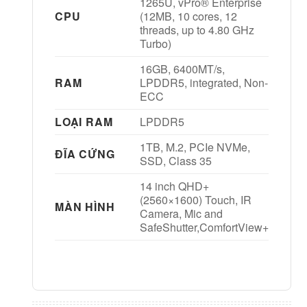
1265U, vPro® Enterprise
CPU
(12MB, 10 cores, 12
threads, up to 4.80 GHz
Turbo)
16GB, 6400MT/s,
RAM
LPDDR5, integrated, Non-
ECC
LOẠI RAM
LPDDR5
1TB, M.2, PCIe NVMe,
ĐĨA CỨNG
SSD, Class 35
14 inch QHD+
(2560×1600) Touch, IR
MÀN HÌNH
Camera, Mic and
SafeShutter,ComfortView+