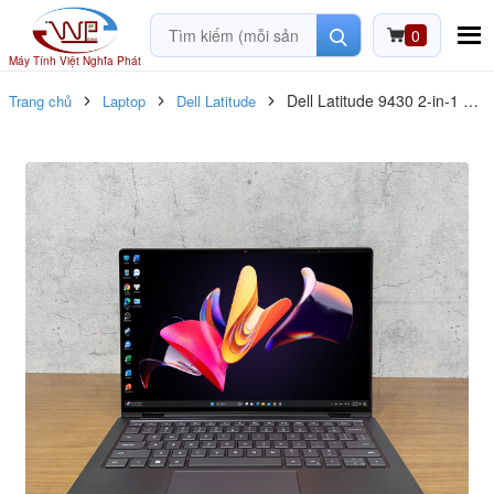
0
Máy Tính Việt Nghĩa Phát
Dell Latitude 9430 2-in-1
Trang chủ
Laptop
Dell Latitude
Core i7-1265U / RAM 16G /
SSD 1T / 14″ QHD+ Touch /
Like new 99%