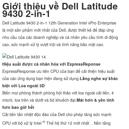
Giới thiệu về Dell Latitude
9430 2-in-1
Dell Latitude 9430 2-in-1 12th Generation Intel vPro Enterprise
là một sản phẩm mới nhất của Dell, được thiết kế để đáp ứng
nhu cầu của các doanh nghiệp và cá nhân yêu cầu tính di động
cao, sức mạnh xử lý vượt trội và tính năng bảo mật cao.
Hiệu suất được cá nhân hóa với ExpressReponse
ExpressResponse ưu tiên CPU của bạn để cải thiện hiệu suất
của các ứng dụng bạn hiện đang sử dụng.
Lắng nghe sự khác
biệt với Loa ngoài 3D
Biến mọi phòng thành phòng hội thảo với loa ngoài cải tiến, 4
micrô, loa trên và dưới và bộ khuếch đại.
Mát hơn & yên tĩnh
hơn bao giờ hết
Cải tiến tản nhiệt độc đáo của Dell cho phép tăng sức mạnh
®
CPU với bộ xử lý Intel
Thế hệ thứ 12 mới nhất . Nền tảng