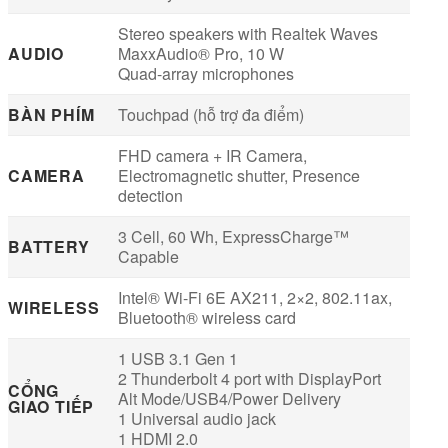
Stereo speakers with Realtek Waves
AUDIO
MaxxAudio® Pro, 10 W
Quad-array microphones
BÀN PHÍM
Touchpad (hỗ trợ đa điểm)
FHD camera + IR Camera,
CAMERA
Electromagnetic shutter, Presence
detection
3 Cell, 60 Wh, ExpressCharge™
BATTERY
Capable
Intel® Wi-Fi 6E AX211, 2×2, 802.11ax,
WIRELESS
Bluetooth® wireless card
1 USB 3.1 Gen 1
2 Thunderbolt 4 port with DisplayPort
CỔNG
Alt Mode/USB4/Power Delivery
GIAO TIẾP
1 Universal audio jack
1 HDMI 2.0