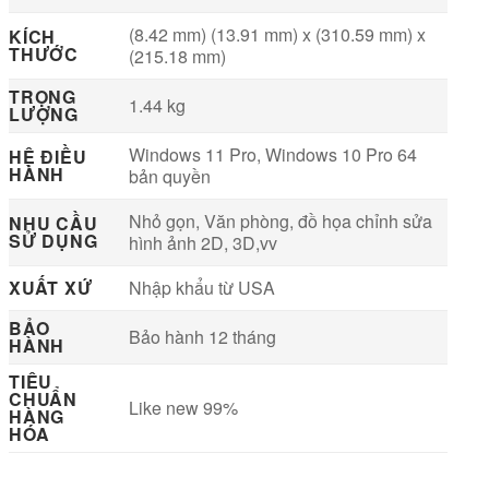
(8.42 mm) (13.91 mm) x (310.59 mm) x
KÍCH
THƯỚC
(215.18 mm)
TRỌNG
1.44 kg
LƯỢNG
Windows 11 Pro, Windows 10 Pro 64
HỆ ĐIỀU
HÀNH
bản quyền
Nhỏ gọn, Văn phòng, đồ họa chỉnh sửa
NHU CẦU
SỬ DỤNG
hình ảnh 2D, 3D,vv
XUẤT XỨ
Nhập khẩu từ USA
BẢO
Bảo hành 12 tháng
HÀNH
TIÊU
CHUẨN
Like new 99%
HÀNG
HÓA