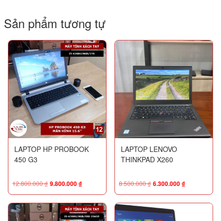
Sản phẩm tương tự
LAPTOP HP PROBOOK
LAPTOP LENOVO
450 G3
THINKPAD X260
12.800.000
₫
9.800.000
₫
8.500.000
₫
6.300.000
₫