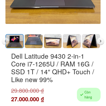
Dell Latitude 9430 2-in-1
Core i7-1265U / RAM 16G /
SSD 1T / 14″ QHD+ Touch /
Like new 99%
29.800.000
₫
Còn
hàng
27.000.000
₫