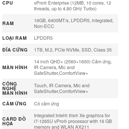
CPU
vPro® Enterprise (12MB, 10 cores, 12
threads, up to 4.80 GHz Turbo)
16GB, 6400MT/s, LPDDR5, integrated,
RAM
Non-ECC
LOẠI RAM
LPDDR5
ĐĨA CỨNG
1TB, M.2, PCIe NVMe, SSD, Class 35
14 inch QHD+ (2560×1600) Cảm ứng,
MÀN HÌNH
IR Camera, Mic and
SafeShutter,ComfortView+
CÔNG
Touch, IR Camera, Mic and
NGHỆ
SafeShutter,ComfortView+
MÀN HÌNH
CẢM ỨNG
Có cảm ứng
Integrated Intel® Iris® Xe graphics for
CARD ĐỒ
i7-1265U vPro® processor with 16 GB
HỌA
memory and WLAN AX211