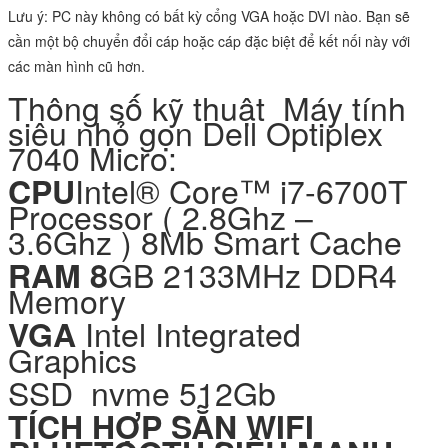
Lưu ý: PC này không có bất kỳ cổng VGA hoặc DVI nào. Bạn sẽ
cần một bộ chuyển đổi cáp hoặc cáp đặc biệt để kết nối này với
các màn hình cũ hơn.
Thông số kỹ thuật Máy tính
siêu nhỏ gọn Dell Optiplex
7040 Micro:
Intel® Core™ i7-6700T
CPU
Processor ( 2.8Ghz –
3.6Ghz ) 8Mb Smart Cache
GB 2133MHz DDR4
RAM 8
Memory
Intel Integrated
VGA
Graphics
SSD nvme 512Gb
TÍCH HỢP SẴN WIFI