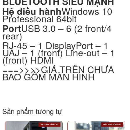
BLUETOOTH SIÊU MẠNH
Windows 10
Hệ điều hành
Professional 64bit
USB 3.0 – 6 (2 front/4
Port
rear)
RJ-45 – 1 DisplayPort – 1
UAJ – 1 (front) Line-out – 1
(front) HDMI
===>>>>GIÁ TRÊN CHƯA
BAO GỒM MÀN HÌNH
Sản phẩm tương tự