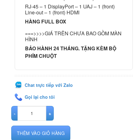
RJ-45 – 1 DisplayPort – 1 UAJ – 1 (front)
Line-out – 1 (front) HDMI
HÀNG FULL BOX
===>>>>GIÁ TRÊN CHƯA BAO GỒM MÀN
HÌNH
BẢO HÀNH 24 THÁNG. TẶNG KÈM BỘ
PHÍM CHUỘT
Chat trực tiếp với Zalo
Gọi lại cho tôi
Dell Optiplex 7040 Micro- Wifi tích hợp siêu mạnh số lượng
THÊM VÀO GIỎ HÀNG