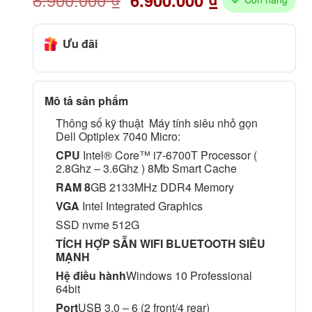
Ưu đãi
Mô tả sản phẩm
Thông số kỹ thuật Máy tính siêu nhỏ gọn
Dell Optiplex 7040 Micro:
CPU
Intel® Core™ i7-6700T Processor (
2.8Ghz – 3.6Ghz ) 8Mb Smart Cache
RAM 8
GB 2133MHz DDR4 Memory
VGA
Intel Integrated Graphics
SSD nvme 512G
TÍCH HỢP SẴN WIFI BLUETOOTH SIÊU
MẠNH
Hệ điều hành
Windows 10 Professional
64bit
Port
USB 3.0 – 6 (2 front/4 rear)