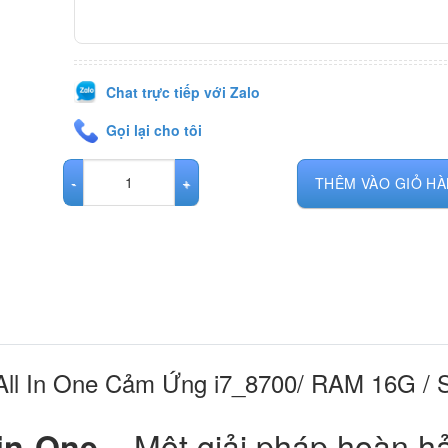
Chat trực tiếp với Zalo
Gọi lại cho tôi
Dell Optiplex 7460 All In One Cảm Ứng i7_8700/ RAM 16G / S
THÊM VÀO GIỎ H
0 All In One Cảm Ứng i7_8700/ RAM 16G /
– Một giải pháp hoàn h
-in-One