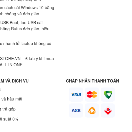
n cách cài Windows 10 bằng
h chóng và đơn giản
 USB Boot, tạo USB cài
bằng Rufus đơn giản, hiệu
c nhanh lỗi laptop không có
TORE.VN – 6 lưu ý khi mua
 ALL IN ONE
M VÀ DỊCH VỤ
CHẤP NHẬN THANH TOÁN
u
 và hậu mãi
 trả góp
ãi suất 0%