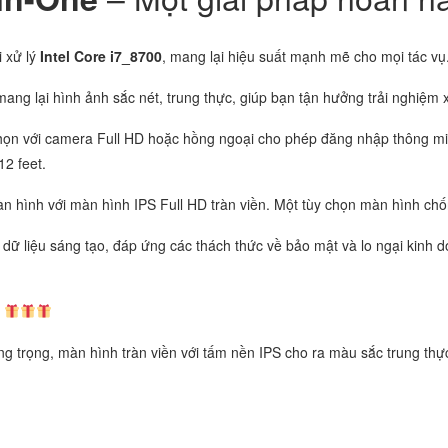
i xử lý
Intel Core i7_8700
, mang lại hiệu suất mạnh mẽ cho mọi tác vụ
ang lại hình ảnh sắc nét, trung thực, giúp bạn tận hưởng trải nghiệm 
ọn với camera Full HD hoặc hồng ngoại cho phép đăng nhập thông mi
2 feet.
màn hình với màn hình IPS Full HD tràn viền. Một tùy chọn màn hình ch
 dữ liệu sáng tạo, đáp ứng các thách thức về bảo mật và lo ngại kinh 
!
ang trọng, màn hình tràn viền với tấm nền IPS cho ra màu sắc trung thự