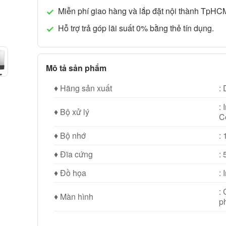
Miễn phí giao hàng và lắp đặt nội thành TpHC
Hỗ trợ trả góp lãi suất 0% bằng thẻ tín dụng.
Mô tả sản phẩm
♦ Hãng sản xuất
: 
: 
♦ Bộ xử lý
C
♦ Bộ nhớ
:
♦ Đĩa cứng
:
♦ Đồ họa
:
:
♦ Màn hình
p