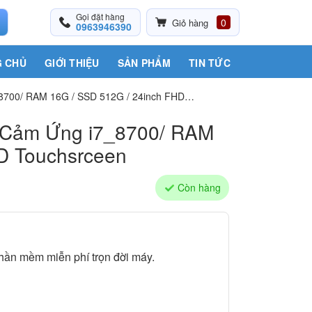
Gọi đặt hàng
0
Giỏ hàng
0963946390
 CHỦ
GIỚI THIỆU
SẢN PHẨM
TIN TỨC
7_8700/ RAM 16G / SSD 512G / 24inch FHD
ne Cảm Ứng i7_8700/ RAM
D Touchsrceen
Còn hàng
hần mềm miễn phí trọn đời máy.