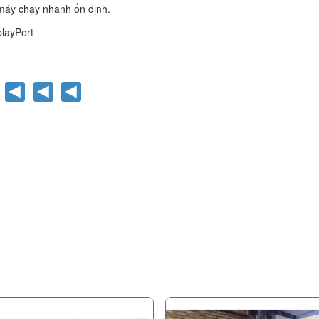
máy chạy nhanh ổn định.
playPort
ệ