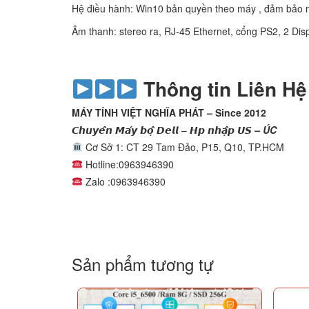
Hệ điều hành: Win10 bản quyền theo máy , đảm bảo 
Âm thanh: stereo ra, RJ-45 Ethernet, cổng PS2, 2 Dis
Thông tin Liên H
MÁY TÍNH VIỆT NGHĨA PHÁT – Since 2012
𝘾𝙝𝙪𝙮𝙚̂𝙣 𝙈𝙖́𝙮 𝙗𝙤̣̂ 𝘿𝙚𝙡𝙡 – 𝙃𝙥 𝙣𝙝𝙖̣̂𝙥 𝙐𝙎
– ÚC
Cơ Sở 1: CT 29 Tam Đảo, P15, Q10, TP.HCM
Hotline:0963946390
Zalo :0963946390
Sản phẩm tương tự