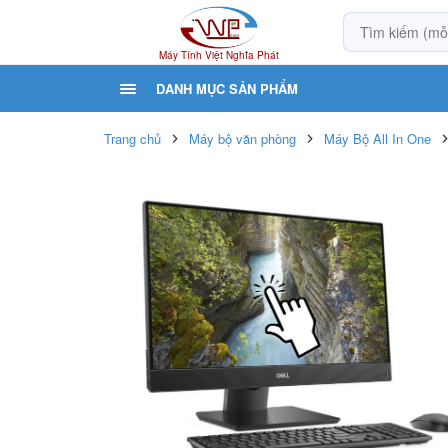
Máy Tính Việt Nghĩa Phát
DANH MỤC SẢN PHẨM
Trang chủ
Máy bộ văn phòng
Máy Bộ All In One