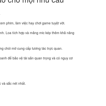
.
xem phim, làm việc hay chơi game tuyệt vời.
nh. Loa tích hợp và mảng mic kép thêm khả năng
ống chói mờ cung cấp tương tác trực quan.
doanh để bảo vệ tài sản quan trọng và có nguy cơ
c và sắc nét nhất.