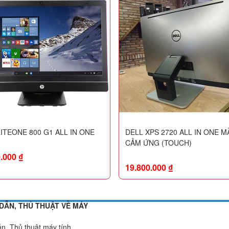
ITEONE 800 G1 ALL IN ONE
DELL XPS 2720 ALL IN ONE M
CẢM ỨNG (TOUCH)
0.000
₫
19.800.000
₫
DẪN, THỦ THUẬT VỀ MÁY
n, Thủ thuật máy tính