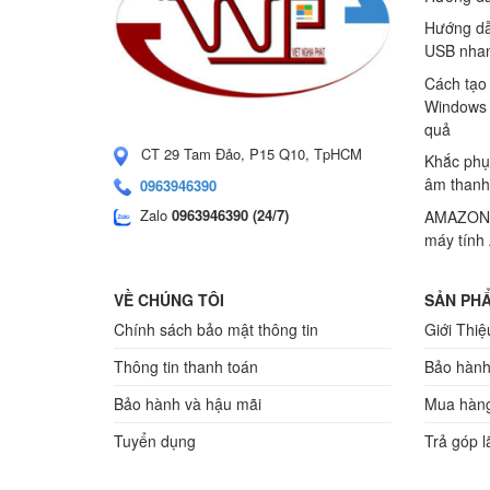
Hướng dẫ
USB nhan
Cách tạo
Windows 
quả
CT 29 Tam Đảo, P15 Q10, TpHCM
Khắc phụ
âm thanh
0963946390
Zalo
0963946390 (24/7)
AMAZONS
máy tính
VỀ CHÚNG TÔI
SẢN PHẨ
Chính sách bảo mật thông tin
Giới Thiệ
Thông tin thanh toán
Bảo hành
Bảo hành và hậu mãi
Mua hàng
Tuyển dụng
Trả góp l