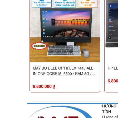
MÁY BỘ DELL OPTIPLEX 7440 ALL
HP EL
IN ONE CORE I5_6500 / RAM 8G /
SSD 256G /24INCH FHD / LIKENEW
6.80
99%
8.600.000
₫
HƯỚNG 
TÍNH
Hướng dẫ