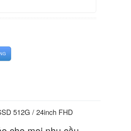
SD 512G / 24inch FHD Touchsrceen số lượng
ÀNG
 SSD 512G / 24inch FHD
ảo cho mọi nhu cầu