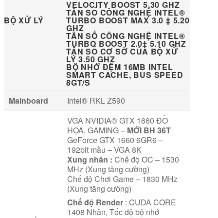
VELOCITY BOOST 5.30 GHZ
TẦN SỐ CÔNG NGHỆ INTEL®
BỘ XỬ LÝ
TURBO BOOST MAX 3.0 ‡ 5.20
GHZ
TẦN SỐ CÔNG NGHỆ INTEL®
TURBO BOOST 2.0‡ 5.10 GHZ
TẦN SỐ CƠ SỞ CỦA BỘ XỬ
LÝ 3.50 GHZ
BỘ NHỚ ĐỆM 16MB INTEL
SMART CACHE, BUS SPEED
8GT/S
Mainboard
Intel® RKL Z590
VGA NVIDIA® GTX 1660 ĐỒ
HỌA, GAMING –
MỚI BH 36T
GeForce GTX 1660 6GR6 –
192bit mầu – VGA 8K
Xung nhân :
Chế độ OC – 1530
MHz (Xung tăng cường)
Chế độ Chơi Game – 1830 MHz
(Xung tăng cường)
Chế độ Render
: CUDA CORE
1408 Nhân, Tốc độ bộ nhớ