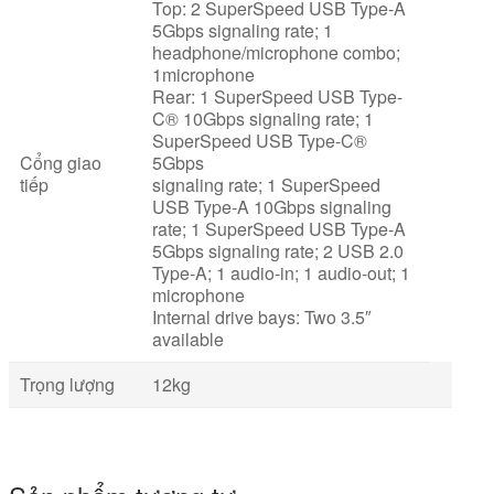
Top: 2 SuperSpeed USB Type-A
5Gbps signaling rate; 1
headphone/microphone combo;
1microphone
Rear: 1 SuperSpeed USB Type-
C® 10Gbps signaling rate; 1
SuperSpeed USB Type-C®
Cổng giao
5Gbps
tiếp
signaling rate; 1 SuperSpeed
USB Type-A 10Gbps signaling
rate; 1 SuperSpeed USB Type-A
5Gbps signaling rate; 2 USB 2.0
Type-A; 1 audio-in; 1 audio-out; 1
microphone
Internal drive bays: Two 3.5″
available
Trọng lượng
12kg