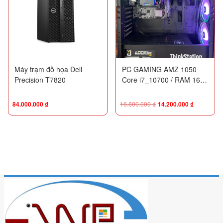
Máy trạm đồ họa Dell
PC GAMING AMZ 1050
Precision T7820
Core i7_10700 / RAM 16G
/ SSD 512G / VGA GTX
1660 Super 6G
84.000.000
₫
16.800.000
₫
14.200.000
₫