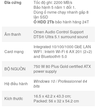
Đĩa cứng
Tốc độ ghi: 2200 MB/s
Bảo hành 5 năm 1 đổi 1.
Dùng ổ nvme chạy nhanh gấp 8
lần SSD
Ổ HDD 2Tb
bảo hành hãng 24T
Omen Audio Control Support
Âm thanh
DTS® Ultra 5.1 surround sound
Integrated 10/100/1000 GbE LAN
Card mạng
WIFI : Intel® Wi-Fi 6 AX 201 (2×2)
and Bluetooth® 5.0
750 W 80 Plus Gold certified ATX
BỘ NGUỒN
power supply
Windows 10 / Professionnel 64
Hệ điều hành
bits
16.5 x 42.2 x 43.3 cm;
Kích thước
Packed: 56 x 32 x 54.2 cm