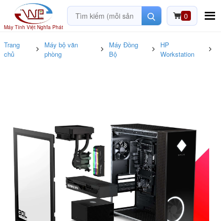
0
Máy Tính Việt Nghĩa Phát
Trang
Máy bộ văn
Máy Đồng
HP
chủ
phòng
Bộ
Workstation
3
G
C
i
1
1
D
3
ổ
+