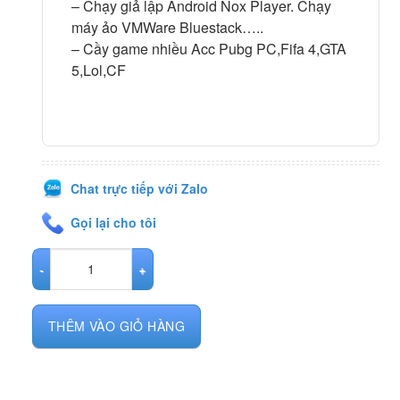
– Chạy giả lập Android Nox Player. Chạy
máy ảo VMWare Bluestack…..
– Cầy game nhiều Acc Pubg PC,Fifa 4,GTA
5,Lol,CF
Chat trực tiếp với Zalo
Gọi lại cho tôi
HP OMEN 30L Gaming, Core i9 11900KF, VGA GTX 1660s 6GR6, Dr4
THÊM VÀO GIỎ HÀNG