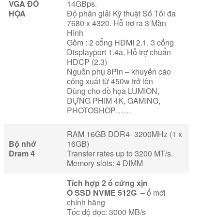
VGA ĐỒ
14GBps.
HỌA
Độ phân giải Kỹ thuật Số Tối đa
7680 x 4320. Hỗ trợ ra 3 Màn
Hình
Gồm : 2 cổng HDMI 2.1, 3 cổng
Displayport 1.4a, Hỗ trợ chuẩn
HDCP (2.3)
Nguồn phụ 8Pin – khuyến cáo
công xuất từ 450w trở lên
Dùng cho đồ họa LUMION,
DỰNG PHIM 4K, GAMING,
PHOTOSHOP……
RAM 16GB DDR4- 3200MHz (1 x
Bộ nhớ
16GB)
Dram 4
Transfer rates up to 3200 MT/s.
Memory slots: 4 DIMM
Tích hợp 2 ổ cứng xịn
Ổ SSD NVME 512G
– ổ mới
chính hãng
Tốc độ đọc: 3000 MB/s