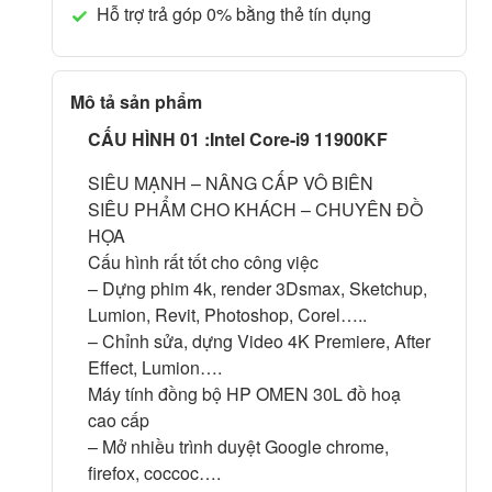
Hỗ trợ trả góp 0% bằng thẻ tín dụng
Mô tả sản phẩm
CẤU HÌNH 01 :
Intel Core-i9 11900KF
SIÊU MẠNH – NÂNG CẤP VÔ BIÊN
SIÊU PHẨM CHO KHÁCH – CHUYÊN ĐỒ
HỌA
Cấu hình rất tốt cho công việc
– Dựng phim 4k, render 3Dsmax, Sketchup,
Lumion, Revit, Photoshop, Corel…..
– Chỉnh sửa, dựng Video 4K Premiere, After
Effect, Lumion….
Máy tính đồng bộ HP OMEN 30L đồ hoạ
cao cấp
– Mở nhiều trình duyệt Google chrome,
firefox, coccoc….