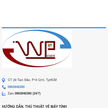
CT 29 Tam Đảo, P15 Q10, TpHCM
0963946390
Zalo
0963946390 (24/7)
HƯỚNG DẪN, THỦ THUẬT VỀ MÁY TÍNH