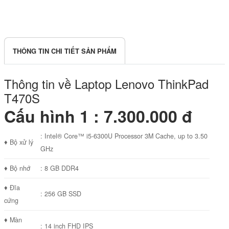
THÔNG TIN CHI TIẾT SẢN PHẨM
Thông tin về Laptop Lenovo ThinkPad
T470S
Cấu hình 1 : 7.300.000 đ
: Intel® Core™ i5-6300U Processor 3M Cache, up to 3.50
♦ Bộ xử lý
GHz
♦ Bộ nhớ
: 8 GB DDR4
♦ Đĩa
: 256 GB SSD
cứng
♦ Màn
: 14 inch FHD IPS