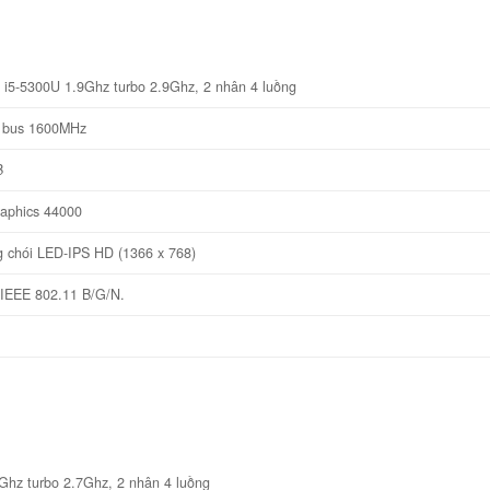
e i5-5300U 1.9Ghz turbo 2.9Ghz, 2 nhân 4 luồng
 bus 1600MHz
B
raphics 44000
g chói LED-IPS HD (1366 x 768)
 IEEE 802.11 B/G/N.
2Ghz turbo 2.7Ghz, 2 nhân 4 luồng