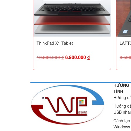
ThinkPad X1 Tablet
LAPT
10.800.000
₫
6.900.000
₫
8.50
HƯỚNG 
TÍNH
Hướng dẫ
Hướng dẫ
USB nhan
Cách tạo
Windows 