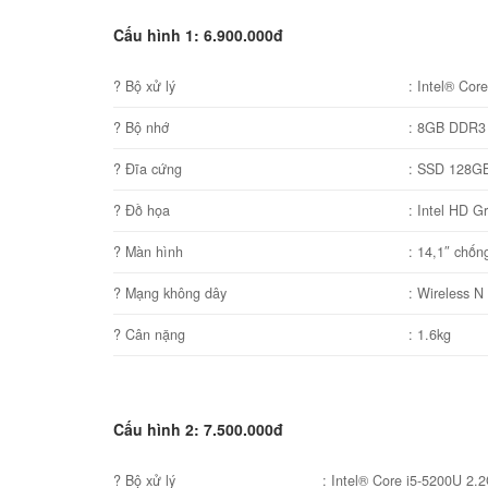
Cấu hình 1: 6.900.000đ
? Bộ xử lý
: Intel® Cor
? Bộ nhớ
: 8GB DDR3
? Đĩa cứng
: SSD 128G
? Đồ họa
: Intel HD G
? Màn hình
: 14,1″ chốn
? Mạng không dây
: Wireless N
? Cân nặng
: 1.6kg
Cấu hình 2: 7.500.000đ
? Bộ xử lý
: Intel® Core i5-5200U 2.