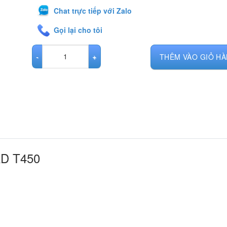
Chat trực tiếp với Zalo
Gọi lại cho tôi
LENOVO THINKPAD T450 số lượng
THÊM VÀO GIỎ H
AD T450