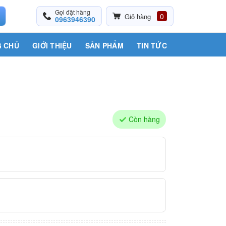
Gọi đặt hàng
0
Giỏ hàng
0963946390
 CHỦ
GIỚI THIỆU
SẢN PHẨM
TIN TỨC
Còn hàng