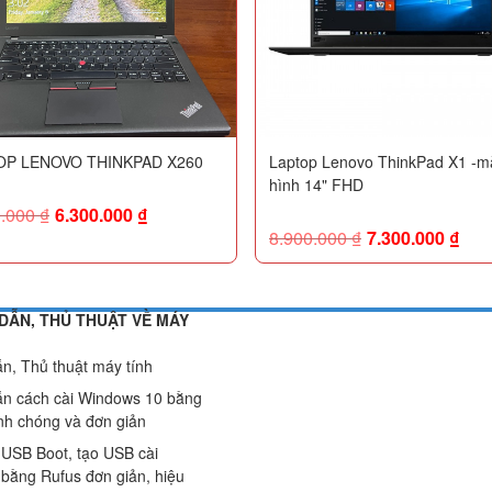
OP LENOVO THINKPAD X260
Laptop Lenovo ThinkPad X1 -m
hình 14" FHD
0.000
₫
6.300.000
₫
8.900.000
₫
7.300.000
₫
DẪN, THỦ THUẬT VỀ MÁY
n, Thủ thuật máy tính
n cách cài Windows 10 bằng
h chóng và đơn giản
 USB Boot, tạo USB cài
bằng Rufus đơn giản, hiệu