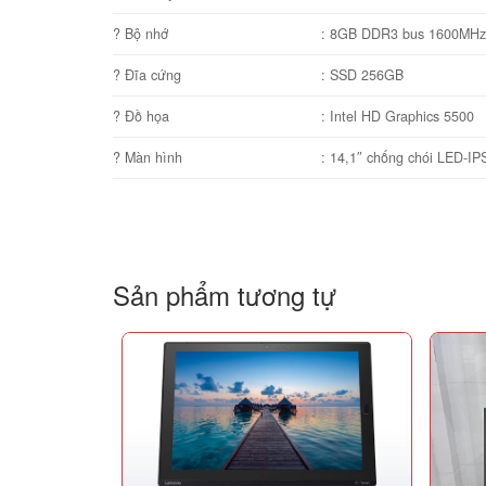
? Bộ nhớ
: 8GB DDR3 bus 1600MH
? Đĩa cứng
: SSD 256GB
? Đồ họa
: Intel HD Graphics 5500
? Màn hình
: 14,1″ chống chói LED-IP
Sản phẩm tương tự