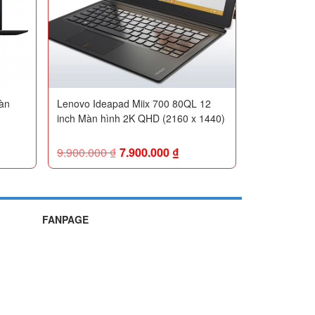
àn
Lenovo Ideapad Miix 700 80QL 12
inch Màn hình 2K QHD (2160 x 1440)
9.900.000
₫
7.900.000
₫
FANPAGE