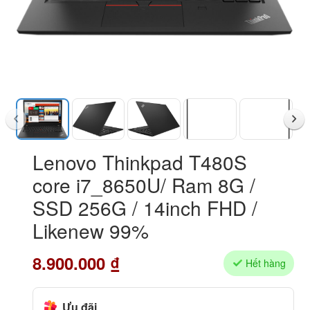
Lenovo Thinkpad T480S
core i7_8650U/ Ram 8G /
SSD 256G / 14inch FHD /
Likenew 99%
8.900.000
₫
Hết hàng
Ưu đãi