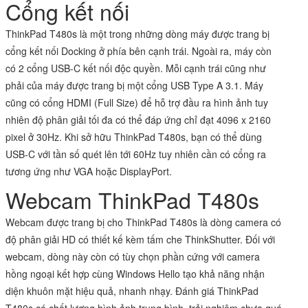
Cổng kết nối
ThinkPad T480s là một trong những dòng máy được trang bị
cổng kết nối Docking ở phía bên cạnh trái. Ngoài ra, máy còn
có 2 cổng USB-C kết nối độc quyền. Mỗi cạnh trái cũng như
phải của máy được trang bị một cổng USB Type A 3.1. Máy
cũng có cổng HDMI (Full Size) để hỗ trợ đầu ra hình ảnh tuy
nhiên độ phân giải tối đa có thể đáp ứng chỉ đạt 4096 x 2160
pixel ở 30Hz. Khi sở hữu ThinkPad T480s, bạn có thể dùng
USB-C với tần số quét lên tới 60Hz tuy nhiên cần có cổng ra
tương ứng như VGA hoặc DisplayPort.
Webcam ThinkPad T480s
Webcam được trang bị cho ThinkPad T480s là dòng camera có
độ phân giải HD có thiết kế kèm tấm che ThinkShutter. Đối với
webcam, dòng này còn có tùy chọn phần cứng với camera
hồng ngoại kết hợp cùng Windows Hello tạo khả năng nhận
diện khuôn mặt hiệu quả, nhanh nhạy. Đánh giá ThinkPad