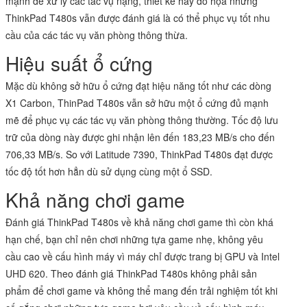
mạnh để xử lý các tác vụ nặng, thiết kế hay đồ họa nhưng
ThinkPad T480s vẫn được đánh giá là có thể phục vụ tốt nhu
cầu của các tác vụ văn phòng thông thừa.
Hiệu suất ổ cứng
Mặc dù không sở hữu ổ cứng đạt hiệu năng tốt như các dòng
X1 Carbon, ThinPad T480s vẫn sở hữu một ổ cứng đủ mạnh
mẽ để phục vụ các tác vụ văn phòng thông thường. Tốc độ lưu
trữ của dòng này được ghi nhận lên đến 183,23 MB/s cho đến
706,33 MB/s. So với Latitude 7390, ThinkPad T480s đạt được
tốc độ tốt hơn hẳn dù sử dụng cùng một ổ SSD.
Khả năng chơi game
Đánh giá ThinkPad T480s về khả năng chơi game thì còn khá
hạn chế, bạn chỉ nên chơi những tựa game nhẹ, không yêu
cầu cao về cấu hình máy vì máy chỉ được trang bị GPU và Intel
UHD 620. Theo đánh giá ThinkPad T480s không phải sản
phẩm để chơi game và không thể mang đến trải nghiệm tốt khi