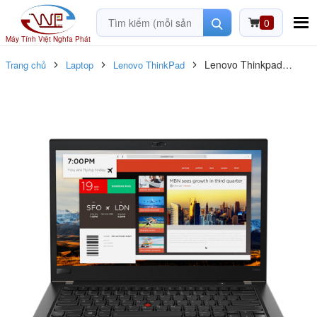
0
Máy Tính Việt Nghĩa Phát
Lenovo Thinkpad
Trang chủ
Laptop
Lenovo ThinkPad
T480S core i7_8650U/
Ram 8G / SSD 256G /
14inch FHD / Likenew
99%