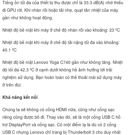
Tiếng ồn tối đa của thiết bị thu được chỉ là 33.3 dB(A) nhờ thiếu
đi GPU rời. Khi nhàn rỗi hoặc tải nhẹ, quạt tản nhiệt của máy
gần như không hoạt động.
Nhiệt độ bề mặt khi máy ở chế độ nhàn rỗi vào khoảng: 23 ºC
Nhiệt độ bề mặt khi máy ở chế độ tải nặng tối đa vào khoảng:
40.1 ºC
Nhiệt độ bề mặt Lenovo Yoga C740 gần như không tăng. Nhiệt
độ tối đa 42.3 ºC ở cạnh dưới không hề ảnh hưởng tới trải
nghiệm sử dụng. Bạn hoàn toàn có thể thoải mái sử dụng máy
ở trên đùi.
Khả năng kết nối
Chúng ta sẽ không có cổng HDMI nữa, cũng như cổng sạc
riêng cũng được bỏ đi. Thay vào đó, sẽ là một cổng USB C hỗ
trợ DisplayPort và cổng sạc. Có một điểm lạ là dù có 2 cổng
USB C nhưng Lenovo chỉ trang bị Thunderbolt 3 cho duy nhất