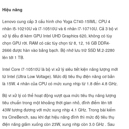
Hiệu năng
Lenovo cung cấp 3 cấu hình cho Yoga C740-15IML: CPU 4
nhân i5-10210U và i7-10510U và 6 nhân i7-10710U. Cả 3 bộ vi
xử lý đều đi kèm GPU Intel UHD Graphics 620, không có tùy
chọn GPU rời. RAM có các tùy chọn từ 8, 12, 16 GB DDR4-
2666 được hàn vào bảng bạch. Bộ nhớ lưu trữ SSD M.2-2280
lên tới 1 TB.
Intel Core i7-10510U là bộ vi xử lý siêu tiết kiện năng lượng mới
từ Intel (Ultra Low Voltage). Mức độ tiêu thụ điện năng cơ bản
là 15W. 4 nhân của CPU có mức xung nhịp từ 1.8 đến 4.8 GHz.
Bộ vi xử lý có thể hoạt động vượt qua mức tiêu thụ năng lượng
tiêu chuẩn trong một khoảng thời gian nhỏ, đỉnh điểm lên tới
43W tương đương với mức xung nhịp 4.1 GHz. Trong bài kiểm
tra CineBench, sau khi đạt hiệu năng đỉnh thì mức độ tiêu thụ
điện năng giảm xuống còn 23W, xung nhịp còn 3.0 GHz . Sau