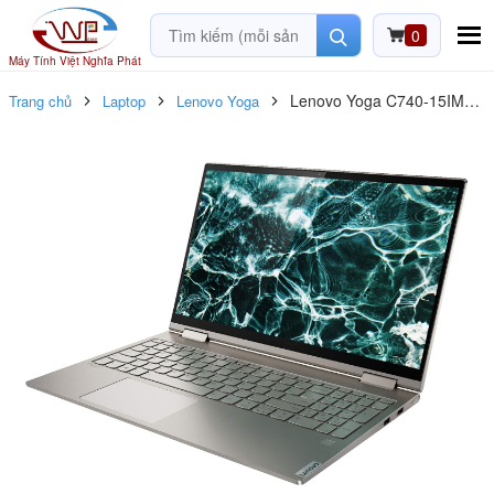
0
Máy Tính Việt Nghĩa Phát
Lenovo Yoga C740-15IML
Trang chủ
Laptop
Lenovo Yoga
Core i7-
10510U/12G/512G/15.6
FHD Cảm Ứng