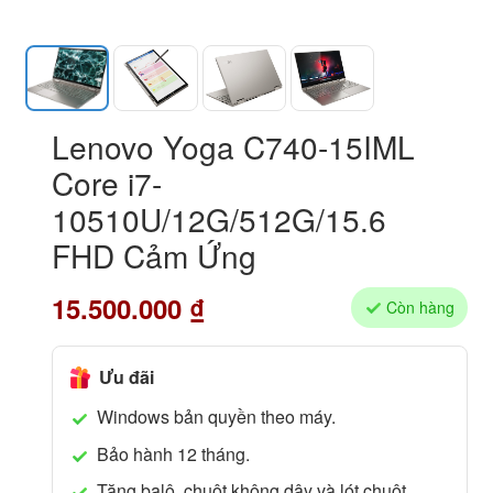
Lenovo Yoga C740-15IML
Core i7-
10510U/12G/512G/15.6
FHD Cảm Ứng
15.500.000
₫
Còn hàng
Ưu đãi
Windows bản quyền theo máy.
Bảo hành 12 tháng.
Tặng balô, chuột không dây và lót chuột.