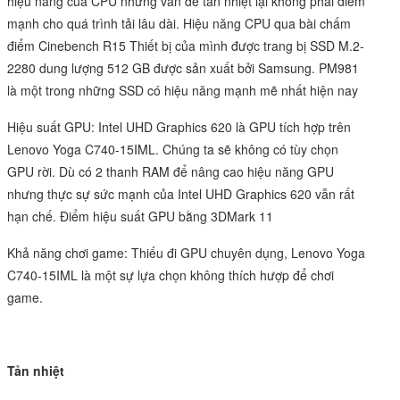
hiệu năng của CPU nhưng vấn đề tản nhiệt lại không phải điểm
mạnh cho quá trình tải lâu dài. Hiệu năng CPU qua bài chấm
điểm Cinebench R15 Thiết bị của mình được trang bị SSD M.2-
2280 dung lượng 512 GB được sản xuất bởi Samsung. PM981
là một trong những SSD có hiệu năng mạnh mẽ nhất hiện nay
Hiệu suất GPU: Intel UHD Graphics 620 là GPU tích hợp trên
Lenovo Yoga C740-15IML. Chúng ta sẽ không có tùy chọn
GPU rời. Dù có 2 thanh RAM để nâng cao hiệu năng GPU
nhưng thực sự sức mạnh của Intel UHD Graphics 620 vẫn rất
hạn chế. Điểm hiệu suất GPU bằng 3DMark 11
Khả năng chơi game: Thiếu đi GPU chuyên dụng, Lenovo Yoga
C740-15IML là một sự lựa chọn không thích hượp để chơi
game.
Tản nhiệt