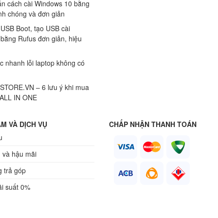
n cách cài Windows 10 bằng
h chóng và đơn giản
 USB Boot, tạo USB cài
bằng Rufus đơn giản, hiệu
c nhanh lỗi laptop không có
TORE.VN – 6 lưu ý khi mua
 ALL IN ONE
M VÀ DỊCH VỤ
CHẤP NHẬN THANH TOÁN
u
 và hậu mãi
 trả góp
ãi suất 0%