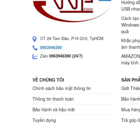
Hướng dẫ
USB nhan
Cách tạo
Windows 
quả
CT 29 Tam Đảo, P15 Q10, TpHCM
Khắc phụ
âm thanh
0963946390
Zalo
0963946390 (24/7)
AMAZONS
máy tính
VỀ CHÚNG TÔI
SẢN PHẨ
Chính sách bảo mật thông tin
Giới Thiệ
Thông tin thanh toán
Bảo hành
Bảo hành và hậu mãi
Mua hàng
Tuyển dụng
Trả góp l