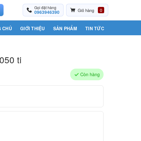
Gọi đặt hàng
0
Giỏ hàng
0963946390
 CHỦ
GIỚI THIỆU
SẢN PHẨM
TIN TỨC
50 ti
Còn hàng