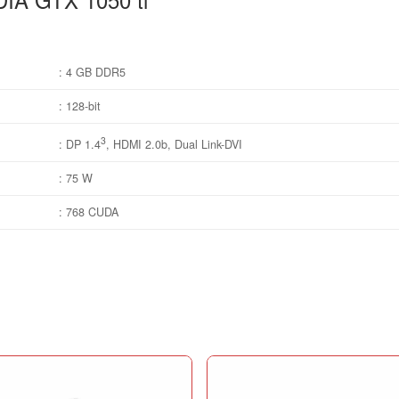
: 4 GB DDR5
: 128-bit
3
: DP 1.4
, HDMI 2.0b, Dual Link-DVI
: 75 W
: 768 CUDA