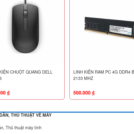
 KIỆN CHUỘT QUANG DELL
LINH KIỆN RAM PC 4G DDR4 
6
2133 MHZ
000
₫
500.000
₫
DẪN, THỦ THUẬT VỀ MÁY
n, Thủ thuật máy tính