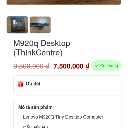
M920q Desktop
(ThinkCentre)
9.800.000
₫
7.500.000
₫
Còn hàng
Ưu đãi
Mô tả sản phẩm
Lenovo M920Q Tiny Desktop Computer
CẤU HÌNH 1 :