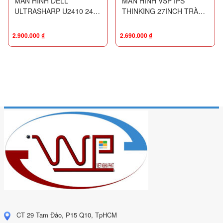
MÀN HÌNH DELL
MÀN HÌNH VSP IPS
ULTRASHARP U2410 24
THINKING 27INCH TRÀN
INCH
VIỀN IP2702S (27
INCH/FHD/IPS/100HZ/5MS/VG
2.900.000
₫
2.690.000
₫
CT 29 Tam Đảo, P15 Q10, TpHCM