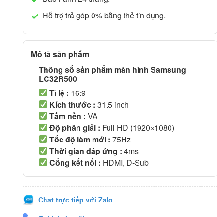
Hỗ trợ trả góp 0% bằng thẻ tín dụng.
Mô tả sản phẩm
Thông số sản phẩm màn hình Samsung
LC32R500
Tỉ lệ :
16:9
Kích thước :
31.5 inch
Tấm nền :
VA
Độ phân giải :
Full HD (1920×1080)
Tốc độ làm mới :
75Hz
Thời gian đáp ứng :
4ms
Cổng kết nối :
HDMI, D-Sub
Chat trực tiếp với Zalo