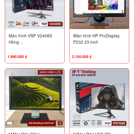
Màn hình VSP V2408S
Màn hình HP ProDisplay
Hồng
P232 23 inch
(23.8"/FHD/IPS/75Hz/2ms/New
Fullbox)
1.990.000
₫
2.100.000
₫