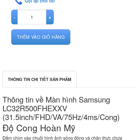
Gọi lại cho tôi
Màn hình Samsung LC32R500FHEXXV (31.5inch/FHD/VA/75Hz/4ms/
THÊM VÀO GIỎ HÀNG
THÔNG TIN CHI TIẾT SẢN PHẨM
Thông tin về Màn hình Samsung
LC32R500FHEXXV
(31.5inch/FHD/VA/75Hz/4ms/Cong)
Độ Cong Hoàn Mỹ
Đắm chìm vào chuỗi hình ảnh sống động và chân thực chưa