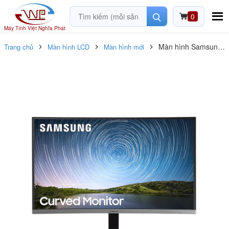
0
Máy Tính Việt Nghĩa Phát
Màn hình Samsung
Trang chủ
Màn hình LCD
Màn hình mới
LC32R500FHEXXV
(31.5inch/FHD/VA/75