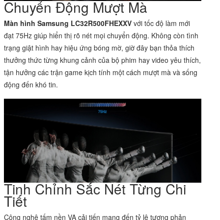
Chuyển Động Mượt Mà
Màn hình Samsung LC32R500FHEXXV
với tốc độ làm mới
đạt 75Hz giúp hiển thị rõ nét mọi chuyển động. Không còn tình
trạng giật hình hay hiệu ứng bóng mờ, giờ đây bạn thỏa thích
thưởng thức từng khung cảnh của bộ phim hay video yêu thích,
tận hưởng các trận game kịch tính một cách mượt mà và sống
động đến khó tin.
Tinh Chỉnh Sắc Nét Từng Chi
Tiết
Công nghệ tấm nền VA cải tiến mang đến tỷ lệ tương phản