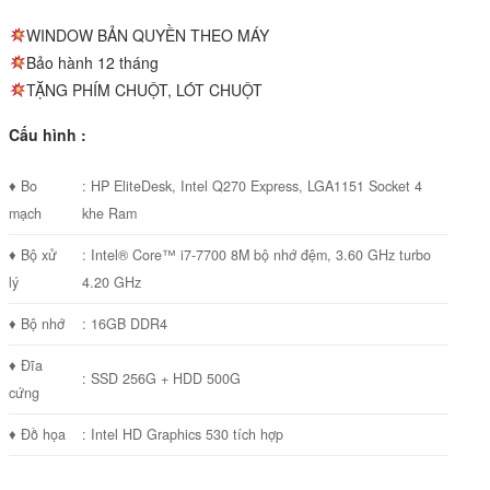
WINDOW BẢN QUYỀN THEO MÁY
Bảo hành 12 tháng
TẶNG PHÍM CHUỘT, LÓT CHUỘT
Cấu hình :
♦ Bo
: HP EliteDesk, Intel Q270 Express, LGA1151 Socket 4
mạch
khe Ram
♦ Bộ xử
: Intel® Core™ i7-7700 8M bộ nhớ đệm, 3.60 GHz turbo
lý
4.20 GHz
♦ Bộ nhớ
: 16GB DDR4
♦ Đĩa
: SSD 256G + HDD 500G
cứng
♦ Đồ họa
: Intel HD Graphics 530 tích hợp