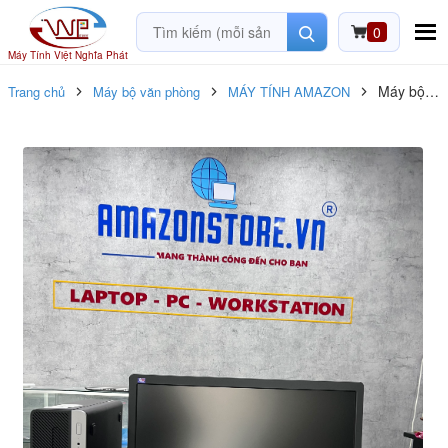
0
Máy Tính Việt Nghĩa Phát
Máy bộ
Trang chủ
Máy bộ văn phòng
MÁY TÍNH AMAZON
HP 800
G3 SFF
i5_7700/
RAM 16G
/ SSD
256G –
HDD
500G +
Màn hình
HP
Prodisplay
23inch
P232
FHD