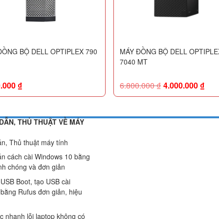
ĐỒNG BỘ DELL OPTIPLEX 790
MÁY ĐỒNG BỘ DELL OPTIPLE
7040 MT
0.000
₫
6.800.000
₫
4.000.000
₫
DẪN, THỦ THUẬT VỀ MÁY
n, Thủ thuật máy tính
n cách cài Windows 10 bằng
h chóng và đơn giản
 USB Boot, tạo USB cài
bằng Rufus đơn giản, hiệu
c nhanh lỗi laptop không có