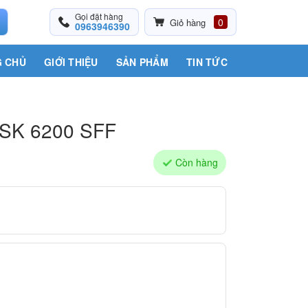
Gọi đặt hàng
0
Giỏ hàng
0963946390
 CHỦ
GIỚI THIỆU
SẢN PHẨM
TIN TỨC
SK 6200 SFF
Còn hàng