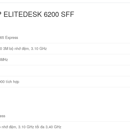
P ELITEDESK 6200 SFF
Q65 Express
00 3M bộ nhớ đệm, 3.10 GHz
3MHz
000 tích hợp
ress
̣ nhớ đệm, 3.10 GHz tối đa 3,40 GHz