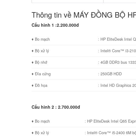
Thông tin về MÁY ĐỒNG BỘ H
Cấu hình 1 :2.200.000đ
♦ Bo mạch
: HP EliteDesk Intel 
♦ Bộ xử lý
: Intel® Core™ i3-21
♦ Bộ nhớ
: 4GB DDR3 bus 133
♦ Đĩa cứng
: 250GB HDD
♦ Đồ họa
: Intel HD Graphics 2
Cấu hình 2 : 2.700.000đ
♦ Bo mạch
: HP EliteDesk Intel Q65 Exp
♦ Bộ xử lý
: Intel® Core™ i5-2400 6M bô