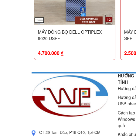
MÁY ĐỒNG BỘ DELL OPTIPLEX
MÁY 
9020 USFF
SFF
4.700.000
₫
2.50
HƯỚNG 
TÍNH
Hướng dẫ
Hướng dẫ
USB nhan
Cách tạo
Windows 
quả
CT 29 Tam Đảo, P15 Q10, TpHCM
Khắc phụ