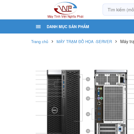
Máy Tính Việt Nghĩa Phát
DANH MỤC SẢN PHẨM
Máy tr
Trang chủ
MÁY TRẠM ĐỒ HỌA -SERVER