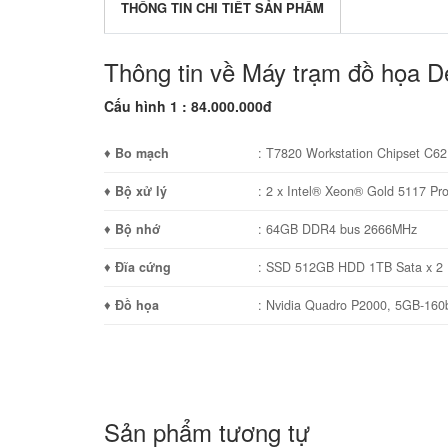
THÔNG TIN CHI TIẾT SẢN PHẨM
Thông tin về Máy trạm đồ họa De
Cấu hình 1 : 84.000.000đ
♦
Bo mạch
: T7820 Workstation Chipset C
♦
Bộ xử lý
: 2 x Intel® Xeon® Gold 5117 P
♦
Bộ nhớ
: 64GB DDR4 bus 2666MHz
♦
Đĩa cứng
: SSD 512GB HDD 1TB Sata x 2
♦
Đồ họa
: Nvidia Quadro P2000, 5GB-160
Sản phẩm tương tự