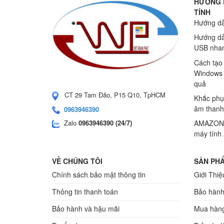
HƯỚNG 
TÍNH
Hướng dẫ
Hướng dẫ
USB nhan
Cách tạo
Windows 
quả
CT 29 Tam Đảo, P15 Q10, TpHCM
Khắc phụ
âm thanh
0963946390
Zalo
0963946390 (24/7)
AMAZONS
máy tính
VỀ CHÚNG TÔI
SẢN PHẨ
Chính sách bảo mật thông tin
Giới Thiệ
Thông tin thanh toán
Bảo hành
Bảo hành và hậu mãi
Mua hàng