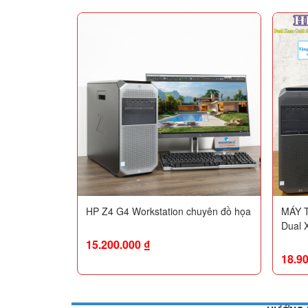
HP Z4 G4 Workstation chuyên đồ họa
MÁY T
Dual 
SSD 
15.200.000
₫
Quadr
18.9