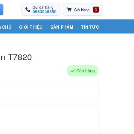
Gọi đặt hàng
0
Giỏ hàng
0963946390
 CHỦ
GIỚI THIỆU
SẢN PHẨM
TIN TỨC
on T7820
Còn hàng