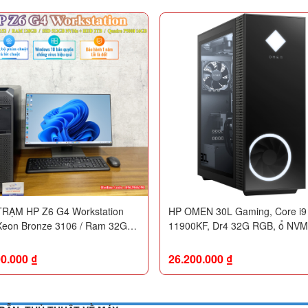
RẠM HP Z6 G4 Workstation
HP OMEN 30L Gaming, Core i9
Xeon Bronze 3106 / Ram 32GB /
11900KF, Dr4 32G RGB, ổ NV
256GB NVMe + HDD 1TB /
512G + HDD 2Tb, VGA RTX 30
o P620 2G
12GR6
00.000
₫
26.200.000
₫