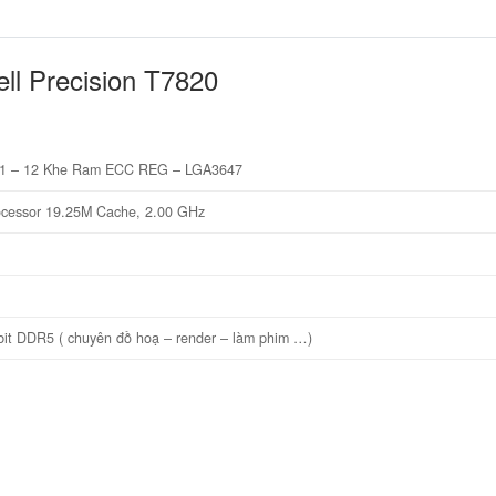
ll Precision T7820
621 – 12 Khe Ram ECC REG – LGA3647
rocessor 19.25M Cache, 2.00 GHz
bit DDR5 ( chuyên đồ hoạ – render – làm phim …)