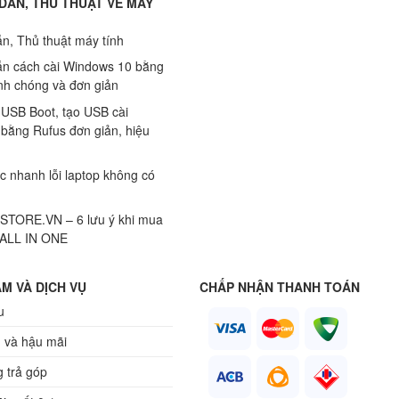
DẪN, THỦ THUẬT VỀ MÁY
n, Thủ thuật máy tính
n cách cài Windows 10 bằng
h chóng và đơn giản
 USB Boot, tạo USB cài
bằng Rufus đơn giản, hiệu
c nhanh lỗi laptop không có
TORE.VN – 6 lưu ý khi mua
 ALL IN ONE
M VÀ DỊCH VỤ
CHẤP NHẬN THANH TOÁN
u
 và hậu mãi
 trả góp