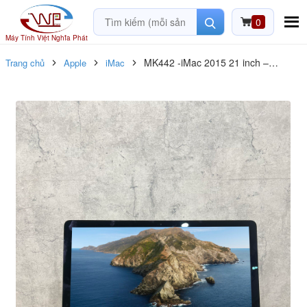
0
Máy Tính Việt Nghĩa Phát
MK442 -iMac 2015 21 inch –
Trang chủ
Apple
iMac
(I5/8GB/SSD 512G) – 99%