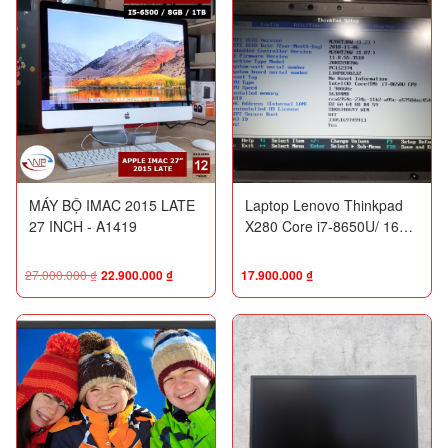
MÁY BỘ IMAC 2015 LATE
Laptop Lenovo Thinkpad
27 INCH - A1419
X280 Core i7-8650U/ 16
GB RAM/ 512 GB SSD/
Intel® UHD Graphics 620/
27.000.000
₫
22.900.000
₫
17.900.000
₫
12.5" FHD