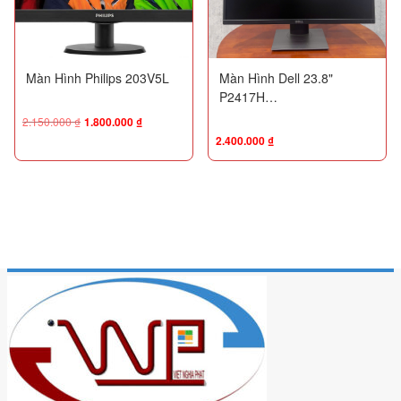
Màn Hình Philips 203V5L
Màn Hình Dell 23.8"
P2417H
(1920x1080/IPS/60Hz/6ms)
2.150.000
₫
1.800.000
₫
(Likenew Fullbox)
2.400.000
₫