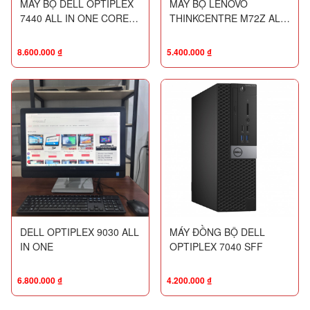
MÁY BỘ DELL OPTIPLEX
MÁY BỘ LENOVO
7440 ALL IN ONE CORE
THINKCENTRE M72Z ALL
I5_6500 / RAM 8G / SSD
IN ONE
256G /24INCH FHD /
8.600.000
₫
5.400.000
₫
LIKENEW 99%
DELL OPTIPLEX 9030 ALL
MÁY ĐỒNG BỘ DELL
IN ONE
OPTIPLEX 7040 SFF
6.800.000
₫
4.200.000
₫