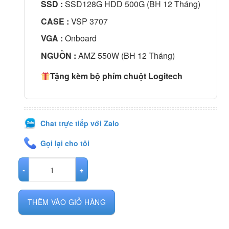
SSD :
SSD128G HDD 500G (BH 12 Tháng)
CASE :
VSP 3707
VGA :
Onboard
NGUỒN :
AMZ 550W (BH 12 Tháng)
Tặng kèm bộ phím chuột Logitech
Chat trực tiếp với Zalo
Gọi lại cho tôi
PC Văn Phòng AMZ03 | I5_7500 / RAM 8GB / SSD 128G + HDD 500G
THÊM VÀO GIỎ HÀNG