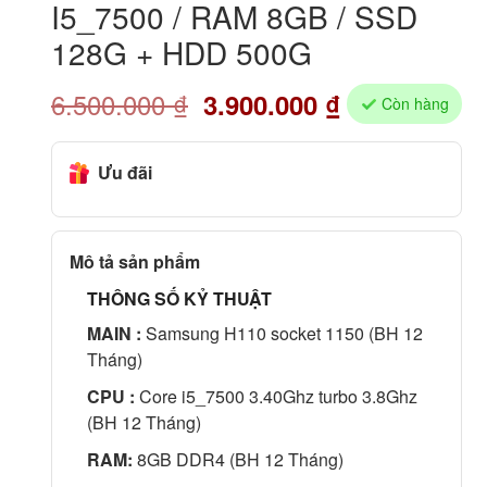
I5_7500 / RAM 8GB / SSD
128G + HDD 500G
6.500.000
₫
3.900.000
₫
Còn hàng
Ưu đãi
Mô tả sản phẩm
THÔNG SỐ KỶ THUẬT
MAIN :
Samsung H110 socket 1150 (BH 12
Tháng)
CPU :
Core i5_7500 3.40Ghz turbo 3.8Ghz
(BH 12 Tháng)
RAM:
8GB DDR4 (BH 12 Tháng)