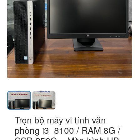
2
Trọn bộ máy vi tính văn
phòng i3_8100 / RAM 8G /