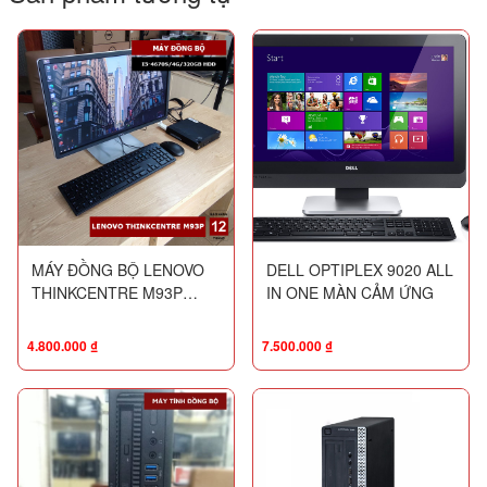
MÁY ĐỒNG BỘ LENOVO
DELL OPTIPLEX 9020 ALL
THINKCENTRE M93P
IN ONE MÀN CẢM ỨNG
TINY
4.800.000
₫
7.500.000
₫