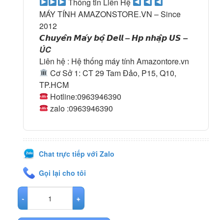
Thông tin Liên Hệ
MÁY TÍNH AMAZONSTORE.VN – Since
2012
𝘾𝙝𝙪𝙮𝙚̂𝙣 𝙈𝙖́𝙮 𝙗𝙤̣̂ 𝘿𝙚𝙡𝙡 – 𝙃𝙥 𝙣𝙝𝙖̣̂𝙥 𝙐𝙎 –
ÚC
Liên hệ : Hệ thống máy tính Amazontore.vn
Cơ Sở 1: CT 29 Tam Đảo, P15, Q10,
TP.HCM
Hotline:0963946390
zalo :0963946390
Chat trực tiếp với Zalo
Gọi lại cho tôi
Trọn bộ máy vi tính văn phòng i3_8100 / RAM 8G / SSD 256G + Mà