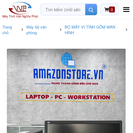
0
Máy Tính Việt Nghĩa Phát
Trang
Máy bộ văn
BỘ MÁY VI TÍNH GỒM MÀN
T
chủ
phòng
HÌNH
b
v
t
v
p
i
/
/
+
h