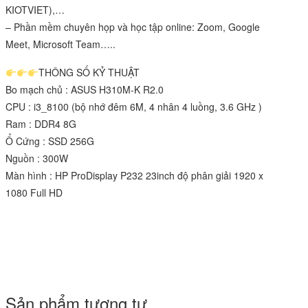
KIOTVIET),…
– Phần mềm chuyên họp và học tập online: Zoom, Google
Meet, Microsoft Team…..
THÔNG SỐ KỶ THUẬT
Bo mạch chủ : ASUS H310M-K R2.0
CPU : i3_8100 (bộ nhớ đêm 6M, 4 nhân 4 luồng, 3.6 GHz )
Ram : DDR4 8G
Ổ Cứng : SSD 256G
Nguồn : 300W
Màn hình :
HP ProDisplay P232 23inch
độ phân giải 1920 x
1080 Full HD
Sản phẩm tương tự