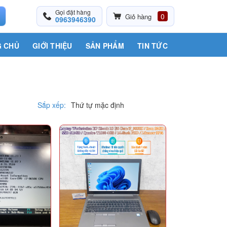
Gọi đặt hàng
0
Giỏ hàng
0963946390
 CHỦ
GIỚI THIỆU
SẢN PHẨM
TIN TỨC
Sắp xếp: