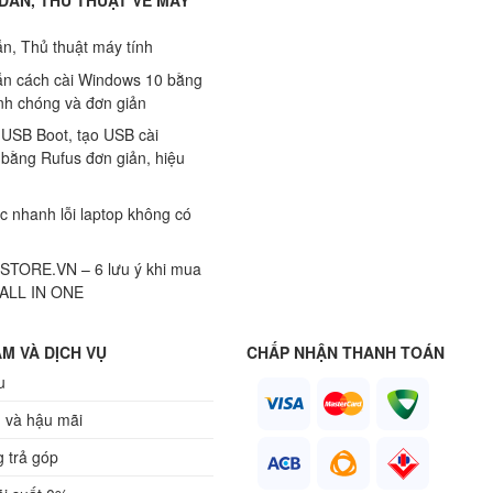
DẪN, THỦ THUẬT VỀ MÁY
n, Thủ thuật máy tính
n cách cài Windows 10 bằng
h chóng và đơn giản
 USB Boot, tạo USB cài
bằng Rufus đơn giản, hiệu
c nhanh lỗi laptop không có
TORE.VN – 6 lưu ý khi mua
 ALL IN ONE
M VÀ DỊCH VỤ
CHẤP NHẬN THANH TOÁN
u
 và hậu mãi
 trả góp