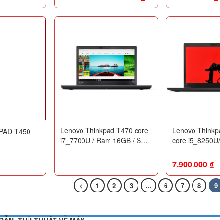
Touchscreen /
Lenovo Thinkpad T470 core
Lenovo Thinkp
PAD T450
i7_7700U / Ram 16GB / SSD
core i5_8250U
256G / 14inch FHD /
SSD 256G / 14
Likenew 99%
Likenew 99%
7.900.000
₫
1
2
3
…
6
7
8
9