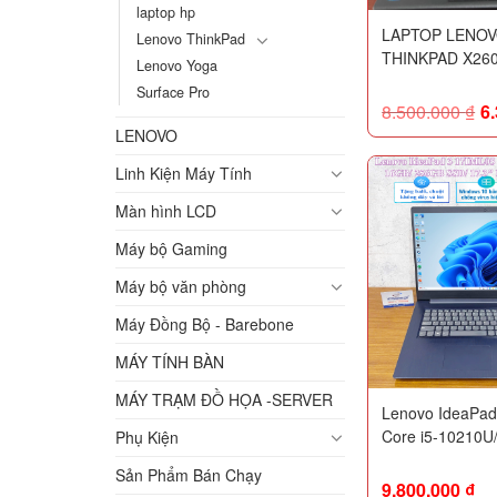
laptop hp
LAPTOP LENO
Lenovo ThinkPad
THINKPAD X26
Lenovo Yoga
Surface Pro
8.500.000
₫
6
LENOVO
Linh Kiện Máy Tính
Màn hình LCD
Máy bộ Gaming
Máy bộ văn phòng
Máy Đồng Bộ - Barebone
MÁY TÍNH BÀN
MÁY TRẠM ĐỒ HỌA -SERVER
Lenovo IdeaPad
Core i5-10210U
Phụ Kiện
256GB SSD/ 17.
Sản Phẩm Bán Chạy
Likenew 99%
9.800.000
₫