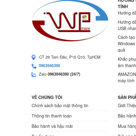
HƯỚNG 
TÍNH
Hướng dẫ
Hướng dẫ
USB nhan
Cách tạo
Windows 
quả
CT 29 Tam Đảo, P15 Q10, TpHCM
Khắc phụ
âm thanh
0963946390
Zalo
0963946390 (24/7)
AMAZONS
máy tính
VỀ CHÚNG TÔI
SẢN PHẨ
Chính sách bảo mật thông tin
Giới Thiệ
Thông tin thanh toán
Bảo hành
Bảo hành và hậu mãi
Mua hàng