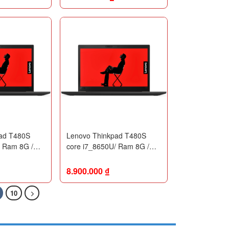
 Likenew 99%
ad T480S
Lenovo Thinkpad T480S
/ Ram 8G /
core i7_8650U/ Ram 8G /
inch FHD /
SSD 256G / 14inch FHD /
Likenew 99%
8.900.000
₫
10