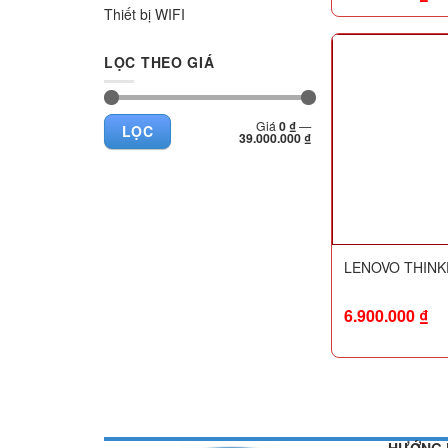
Thiết bị WIFI
LỌC THEO GIÁ
Giá
Giá
Giá
0 ₫
—
LỌC
thấp
cao
39.000.000 ₫
nhất
nhất
LENOVO THINK
6.900.000
₫