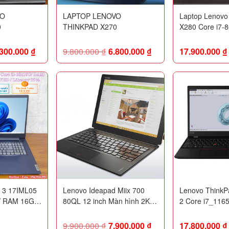
VO
LAPTOP LENOVO
Laptop Lenovo
0
THINKPAD X270
X280 Core i7-
RAM/ 512 GB S
UHD Graphics 6
.300.000
₫
9.800.000
₫
6.800.000
₫
17.900.000
₫
FHD
 3 17IML05
Lenovo Ideapad Miix 700
Lenovo ThinkP
/ RAM 16GB/
80QL 12 inch Màn hình 2K
2 Core i7_116
3″ FHD /
QHD (2160 x 1440)
32GB / SSD 51
4GB / 15.6inc
9.900.000
₫
7.900.000
₫
17.800.000
₫