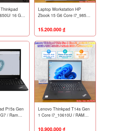
 Thinkpad
Laptop Workstation HP
8650U/ 16 GB
Zbook 15 G6 Core i7_9850H
SD/ Intel®
/ Ram 32GB / SSD 512GB /
20/ 12.5"
Quadro T1000 4GB /
15.200.000
₫
15.6inch FHD / Likenew 99%
ad P15s Gen
Lenovo Thinkpad T14s Gen
5G7 / Ram
1 Core i7_10610U / RAM
2GB / T500
16GB / SSD 256GB / 14inch
h FHD
FHD / Likenew 99%
10.900.000
₫