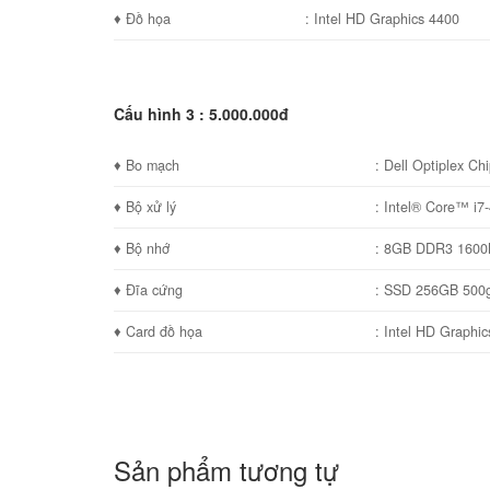
♦ Đồ họa
: Intel HD Graphics 4400
Cấu hình 3 : 5.000.000đ
♦ Bo mạch
: Dell Optiplex C
♦ Bộ xử lý
: Intel® Core™ i7-
♦ Bộ nhớ
: 8GB DDR3 160
♦ Đĩa cứng
: SSD 256GB 500
♦ Card đồ họa
: Intel HD Graphi
Sản phẩm tương tự