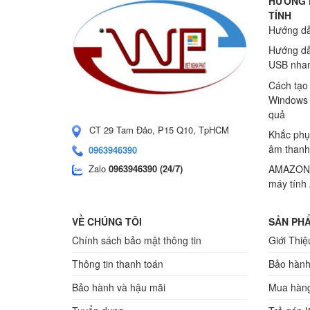
HƯỚNG 
TÍNH
Hướng dẫ
Hướng dẫ
USB nhan
Cách tạo
Windows 
quả
CT 29 Tam Đảo, P15 Q10, TpHCM
Khắc phụ
âm thanh
0963946390
Zalo
0963946390 (24/7)
AMAZONS
máy tính
VỀ CHÚNG TÔI
SẢN PHẨ
Chính sách bảo mật thông tin
Giới Thiệ
Thông tin thanh toán
Bảo hành
Bảo hành và hậu mãi
Mua hàng