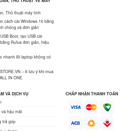
DẪN, THỦ THUẬT VỀ MÁY
n, Thủ thuật máy tính
n cách cài Windows 10 bằng
h chóng và đơn giản
 USB Boot, tạo USB cài
bằng Rufus đơn giản, hiệu
c nhanh lỗi laptop không có
TORE.VN – 6 lưu ý khi mua
 ALL IN ONE
M VÀ DỊCH VỤ
CHẤP NHẬN THANH TOÁN
u
 và hậu mãi
 trả góp