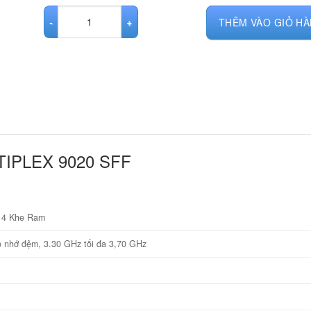
MÁY BỘ DELL OPTIPLEX 9020 SFF số lượng
THÊM VÀO GIỎ H
TIPLEX 9020 SFF
– 4 Khe Ram
̣ nhớ đệm, 3.30 GHz tối đa 3,70 GHz