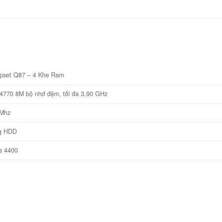
hipset Q87 – 4 Khe Ram
4770 8M bộ nhớ đệm, tối đa 3,90 GHz
0Mhz
g HDD
cs 4400