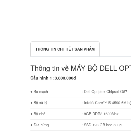
THÔNG TIN CHI TIẾT SẢN PHẨM
Thông tin về MÁY BỘ DELL OP
Cấu hình 1 :3.800.000đ
♦ Bo mạch
: Dell Optiplex Chipset Q87 
♦ Bộ xử lý
: Intel® Core™ i5-4590 6M bô
♦ Bộ nhớ
: 8GB DDR3 1600Mhz
♦ Đĩa cứng
: SSD 128 GB hdd 500g