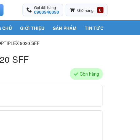
Gọi đặt hàng
0
Giỏ hàng
0963946390
 CHỦ
GIỚI THIỆU
SẢN PHẨM
TIN TỨC
PTIPLEX 9020 SFF
20 SFF
Còn hàng