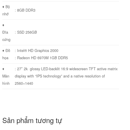
♦ Bộ
: 8GB DDR3
nhớ
♦
Đĩa
: SSD 256GB
cứng
♦ Đồ
: Intel® HD Graphics 2000
họa
: Radeon HD 6970M 1GB DDR5
♦
: 27″ 2k glossy LED-backlit 16:9 widescreen TFT active matrix
Màn
display with “IPS technology” and a native resolution of
hình
2560×1440
Sản phẩm tương tự