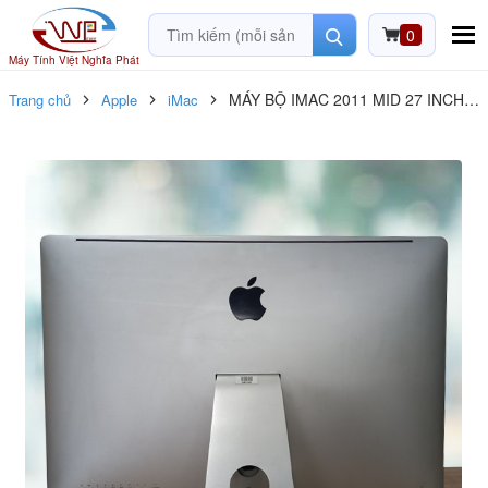
0
Máy Tính Việt Nghĩa Phát
MÁY BỘ IMAC 2011 MID 27 INCH –
Trang chủ
Apple
iMac
A1312