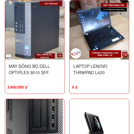
MÁY ĐỒNG BỘ DELL
LAPTOP LENOVO
OPTIPLEX 9010 SFF
THINKPAD L420
2.600.000
₫
0
₫