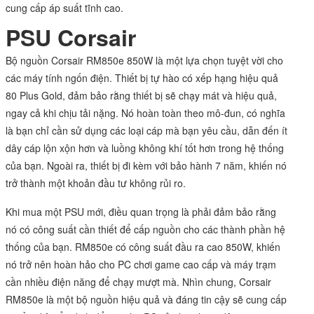
cung cấp áp suất tĩnh cao.
PSU Corsair
Bộ nguồn Corsair RM850e 850W là một lựa chọn tuyệt vời cho
các máy tính ngốn điện. Thiết bị tự hào có xếp hạng hiệu quả
80 Plus Gold, đảm bảo rằng thiết bị sẽ chạy mát và hiệu quả,
ngay cả khi chịu tải nặng. Nó hoàn toàn theo mô-đun, có nghĩa
là bạn chỉ cần sử dụng các loại cáp mà bạn yêu cầu, dẫn đến ít
dây cáp lộn xộn hơn và luồng không khí tốt hơn trong hệ thống
của bạn. Ngoài ra, thiết bị đi kèm với bảo hành 7 năm, khiến nó
trở thành một khoản đầu tư không rủi ro.
Khi mua một PSU mới, điều quan trọng là phải đảm bảo rằng
nó có công suất cần thiết để cấp nguồn cho các thành phần hệ
thống của bạn. RM850e có công suất đầu ra cao 850W, khiến
nó trở nên hoàn hảo cho PC chơi game cao cấp và máy trạm
cần nhiều điện năng để chạy mượt mà. Nhìn chung, Corsair
RM850e là một bộ nguồn hiệu quả và đáng tin cậy sẽ cung cấp