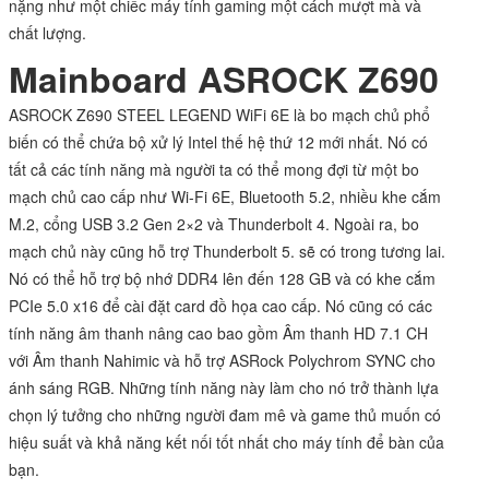
nặng như một chiếc
máy tính gaming
một cách mượt mà và
chất lượng.
Mainboard ASROCK Z690
ASROCK Z690 STEEL LEGEND WiFi 6E là bo mạch chủ phổ
biến có thể chứa bộ xử lý Intel thế hệ thứ 12 mới nhất. Nó có
tất cả các tính năng mà người ta có thể mong đợi từ một bo
mạch chủ cao cấp như Wi-Fi 6E, Bluetooth 5.2, nhiều khe cắm
M.2, cổng USB 3.2 Gen 2×2 và Thunderbolt 4. Ngoài ra, bo
mạch chủ này cũng hỗ trợ Thunderbolt 5. sẽ có trong tương lai.
Nó có thể hỗ trợ bộ nhớ DDR4 lên đến 128 GB và có khe cắm
PCIe 5.0 x16 để cài đặt card đồ họa cao cấp. Nó cũng có các
tính năng âm thanh nâng cao bao gồm Âm thanh HD 7.1 CH
với Âm thanh Nahimic và hỗ trợ ASRock Polychrom SYNC cho
ánh sáng RGB. Những tính năng này làm cho nó trở thành lựa
chọn lý tưởng cho những người đam mê và game thủ muốn có
hiệu suất và khả năng kết nối tốt nhất cho máy tính để bàn của
bạn.