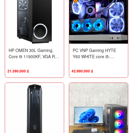
HP OMEN 30L Gaming,
PC VNP Gaming HYTE
Core i9 11900KF, VGA RTX
Y60 WHITE core i5-
2060 6GR6, Dr4 32G RGB,
13600K / Ram 32GB / SSD
ổ NVME 512G + HDD 2Tb
1TB / RTX 3060 12G White
21.390.000
₫
42.990.000
₫