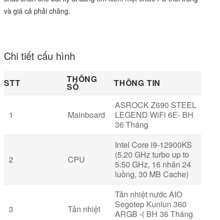
và giá cả phải chăng.
Chi tiết cấu hình
THÔNG
STT
THÔNG TIN
SỐ
ASROCK Z690 STEEL
1
Mainboard
LEGEND WiFi 6E- BH
36 Tháng
Intel Core i9-12900KS
(5.20 GHz turbo up to
2
CPU
5.50 GHz, 16 nhân 24
luồng, 30 MB Cache)
Tản nhiệt nước AIO
Segotep Kunlun 360
3
Tản nhiệt
ARGB -( BH 36 Tháng