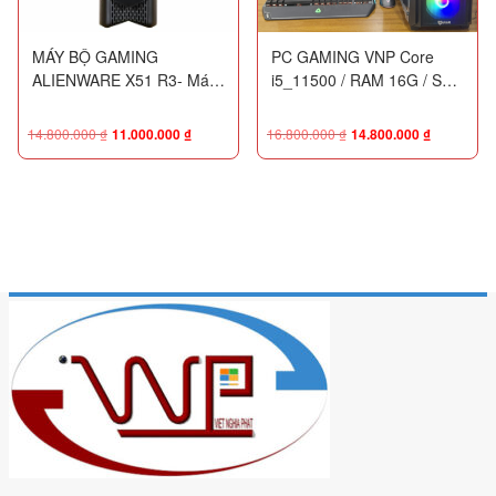
MÁY BỘ GAMING
PC GAMING VNP Core
ALIENWARE X51 R3- Máy
i5_11500 / RAM 16G / SSD
bộ chuyên Game core
512G / VGA MSI GTX
i5_6500 / RAM 16GB / SSD
1050Ti 4G
14.800.000
₫
11.000.000
₫
16.800.000
₫
14.800.000
₫
512G / VGA GTX 1050Ti,
4GB-128bit