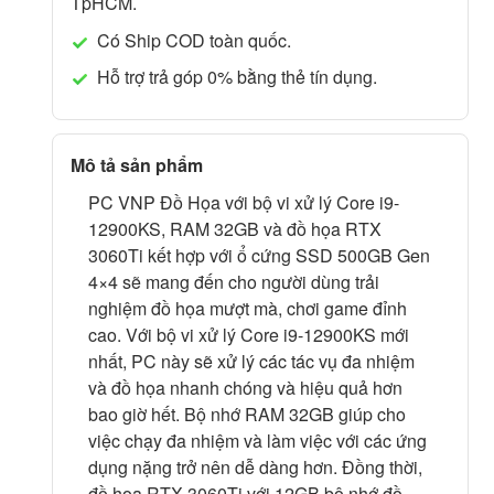
TpHCM.
Có Ship COD toàn quốc.
Hỗ trợ trả góp 0% bằng thẻ tín dụng.
Mô tả sản phẩm
PC VNP Đồ Họa với bộ vi xử lý Core i9-
12900KS, RAM 32GB và đồ họa RTX
3060Ti kết hợp với ổ cứng SSD 500GB Gen
4×4 sẽ mang đến cho người dùng trải
nghiệm đồ họa mượt mà, chơi game đỉnh
cao. Với bộ vi xử lý Core i9-12900KS mới
nhất, PC này sẽ xử lý các tác vụ đa nhiệm
và đồ họa nhanh chóng và hiệu quả hơn
bao giờ hết. Bộ nhớ RAM 32GB giúp cho
việc chạy đa nhiệm và làm việc với các ứng
dụng nặng trở nên dễ dàng hơn. Đồng thời,
đồ họa RTX 3060Ti với 12GB bộ nhớ đồ