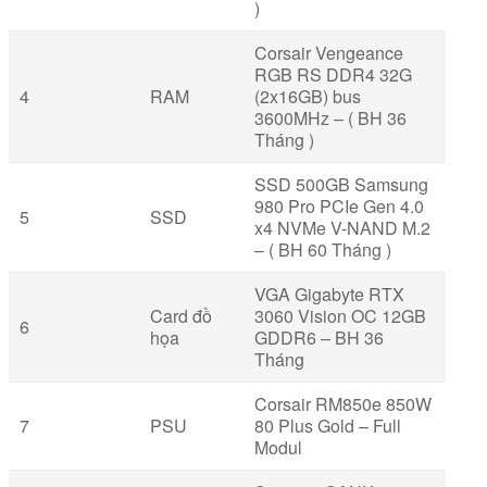
)
Corsair Vengeance
RGB RS DDR4 32G
4
RAM
(2x16GB) bus
3600MHz – ( BH 36
Tháng )
SSD 500GB Samsung
980 Pro PCIe Gen 4.0
5
SSD
x4 NVMe V-NAND M.2
– ( BH 60 Tháng )
VGA Gigabyte RTX
Card đồ
3060 Vision OC 12GB
6
họa
GDDR6 – BH 36
Tháng
Corsair RM850e 850W
7
PSU
80 Plus Gold – Full
Modul