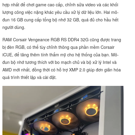
hợp nhất để chơi game cao cấp, chỉnh sửa video và các khối
lượng công việc nặng khác yêu cầu xử lý dữ liệu lớn. Hai mô-
đun 16 GB cung cấp tổng bộ nhớ 32 GB, quá đủ cho hầu hết
người dùng.
RAM Corsair Vengeance RGB RS DDR4 32G cũng được trang
bị đèn RGB, có thể tùy chỉnh thông qua phần mềm Corsair
iCUE, để tăng thêm tính thẩm mỹ cho hệ thống của bạn. Mô-
đun bộ nhớ tương thích với bo mạch chủ và bộ xử lý Intel và
AMD mới nhất, đồng thời có hỗ trợ XMP 2.0 giúp đơn giản hóa
quá trình thiết lập và cài đặt.