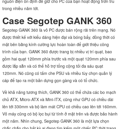
nguồn điện ổn định để giữ cho PC của bạn hoạt động trơn tru
trong nhiều năm tới.
Case Segotep GANK 360
Segotep GANK 360 là vỏ PC được bán rộng rãi trên mạng. Nó
được thiết kế với kiểu dáng hiện đại và bóng bẩy, đồng thời có
mặt bên bằng kính cường lực hoàn toàn để giới thiệu công
trình của bạn. GANK 360 được trang bị nhiều vị trí quạt, bao
gồm hai quạt 120mm phía trước và một quạt 120mm phía sau
được lắp sẵn và có thể hỗ trợ tổng cộng tối đa sáu quạt
120mm. Nó cũng có tấm che PSU và nhiều tùy chọn quản lý
cáp để tạo ra một bản dựng gọn gàng và có tổ chức.
Về khả năng tương thích, GANK 360 có thể chứa các bo mạch
chủ ATX, Micro-ATX và Mini-ITX, cũng như GPU có chiều dài
lên tới 330mm và bộ làm mát CPU có chiều cao lên tới 160mm.
Vỏ máy cũng có bộ lọc bụi từ tính ở mặt trên và được bảo hành
một năm. Nhìn chung, Segotep GANK 360 là một lựa chọn
chắc chắn cho bất kỳ ai đang tìm kiếm một chiếc PC thời trang