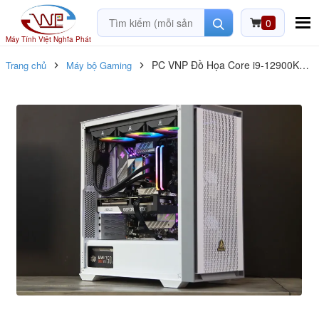
0
Máy Tính Việt Nghĩa Phát
PC VNP Đồ Họa Core i9-12900KS /
Trang chủ
Máy bộ Gaming
RAM 32GB / SSD 500GB / RTX
3060 12GB / New 100%