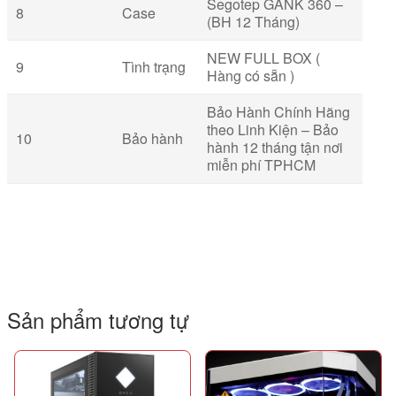
Segotep GANK 360 –
8
Case
(BH 12 Tháng)
NEW FULL BOX (
9
Tình trạng
Hàng có sẵn )
Bảo Hành Chính Hãng
theo Linh Kiện – Bảo
10
Bảo hành
hành 12 tháng tận nơi
miễn phí TPHCM
Sản phẩm tương tự