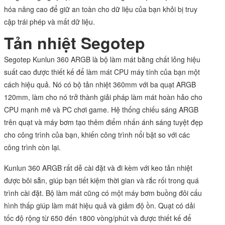
hóa nâng cao để giữ an toàn cho dữ liệu của bạn khỏi bị truy
cập trái phép và mất dữ liệu.
Tản nhiệt Segotep
Segotep Kunlun 360 ARGB là bộ làm mát bằng chất lỏng hiệu
suất cao được thiết kế để làm mát CPU máy tính của bạn một
cách hiệu quả. Nó có bộ tản nhiệt 360mm với ba quạt ARGB
120mm, làm cho nó trở thành giải pháp làm mát hoàn hảo cho
CPU mạnh mẽ và PC chơi game. Hệ thống chiếu sáng ARGB
trên quạt và máy bơm tạo thêm điểm nhấn ánh sáng tuyệt đẹp
cho công trình của bạn, khiến công trình nổi bật so với các
công trình còn lại.
Kunlun 360 ARGB rất dễ cài đặt và đi kèm với keo tản nhiệt
được bôi sẵn, giúp bạn tiết kiệm thời gian và rắc rối trong quá
trình cài đặt. Bộ làm mát cũng có một máy bơm buồng đôi cấu
hình thấp giúp làm mát hiệu quả và giảm độ ồn. Quạt có dải
tốc độ rộng từ 650 đến 1800 vòng/phút và được thiết kế để