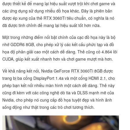
được thiết kế để mang lại hiệu suất vượt trội khi chơi game và
các ứng dụng sử dụng nhiều đồ họa khác. Đây là phiên bản
được ép xung của thẻ RTX 3060Ti tiêu chuẩn, có nghĩa là nó
đã được tinh chỉnh để mang lại hiệu suất tốt hơn nữa.
Một trong những điểm nổi bật chính của cạc đồ họa này là bộ
nhớ GDDR6 8GB, cho phép xử lý các kết cấu phức tạp và đồ
họa độ phân giải cao một cách dễ dàng. Thẻ cũng có 4.864 lõi
CUDA, giúp kết xuất nhanh hơn và chơi game mượt mà hơn.
Về khả năng kết nối, Nvidia GeForce RTX 3060Ti 8GB được
trang bị ba cổng DisplayPort 1.4a và một cổng HDMI 2.1, cho
phép bạn kết nối nhiều màn hình một cách dễ dàng. Thẻ này
cũng đi kèm với các công nghệ dò tia và DLSS mạnh mẽ của
Nvidia, cho phép nó cung cấp đồ họa tuyệt đẹp và hình ảnh
sống động như thật trong các trò chơi tương thích.